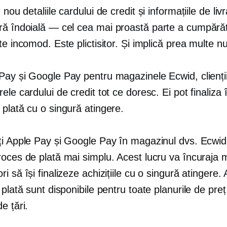
n nou
detaliile cardului de credit și informațiile de liv
ră îndoială — cel
cea mai proastă parte a cumpărăt
te incomod. Este plictisitor. Și implică prea multe 
ay și Google Pay pentru magazinele Ecwid, clienții 
ele cardului de credit tot ce doresc. Ei pot finaliza 
plată cu o singură atingere.
ți Apple Pay și Google Pay în magazinul dvs. Ecwid
oces de plată mai simplu. Acest lucru va încuraja m
i să își finalizeze achizițiile cu o singură atingere.
 plată sunt disponibile pentru toate planurile de pre
e țări.