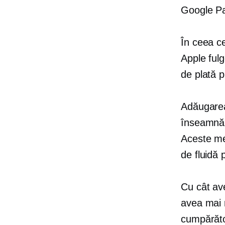
Google Pay
În ceea ce
Apple
ful
de plată p
Adăugarea
înseamnă 
Aceste me
de fluidă 
Cu cât ave
avea mai m
cumpărăt