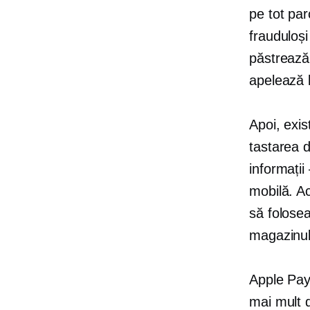
pe tot par
frauduloși
păstrează 
apelează l
Apoi, exi
tastarea 
informații
mobilă. Ac
să folose
magazinul
Apple Pay 
mai mult