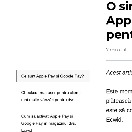
O si
Appl
pen
7 min citit
Acest arti
Ce sunt Apple Pay și Google Pay?
Este mome
Checkout mai ușor pentru clienți,
mai multe vânzări pentru dvs
plătească
este să c
Cum să activați Apple Pay și
Ecwid.
Google Pay în magazinul dvs.
Ecwid