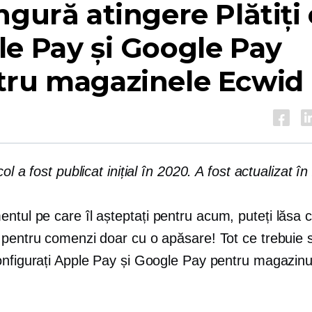
ngură atingere
Plătiți
e Pay și Google Pay
tru magazinele Ecwid
col a fost publicat inițial în 2020. A fost actualizat î
ntul pe care îl așteptați
pentru acum,
puteți lăsa cl
 pentru comenzi doar cu o apăsare! Tot ce trebuie s
onfigurați Apple Pay și Google Pay pentru magazinu