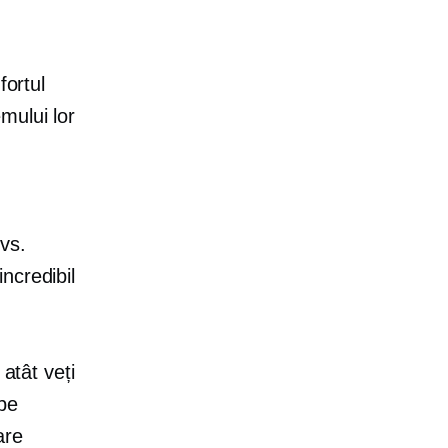
fortul
mului lor
d
vs.
ncredibil
atât veți
 pe
are