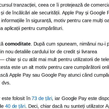
cursul tranzacției, ceea ce îi protejează de comercia
 și de încălcări ale securității. Apple Pay și Google 
informațiile în siguranță, motiv pentru care mulți 
a aplicații pentru cumpărături.
stă
comoditate
. După cum spuneam, nimănui nu-i p
din nou
detaliile cardului lor de credit și livrarea
 — chiar și
cu atât mai mult pentru utilizatorii de tel
esta este un alt motiv pentru care cumpărătorii on
ască Apple Pay sau Google Pay atunci când cumpă
 dvs.
este folosit în
73 de țări
, iar Google Pay este dispo
 de
40 de țări
. Deci, chiar dacă nu sunteți utilizator 