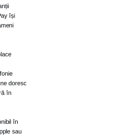
nții
Pay își
oameni
lace
efonie
line doresc
ră în
nibil în
Apple sau