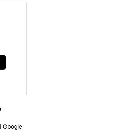
e
?
și Google