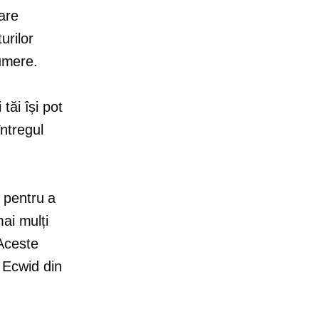
rare
urilor
numere.
tăi își pot
întregul
 pentru a
ai mulți
 Aceste
ț Ecwid din