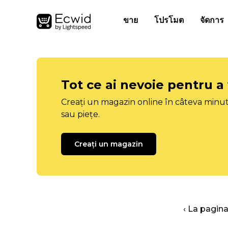
ขาย
โปรโมต
จัดการ
Tot ce ai nevoie pentru a
Creați un magazin online în câteva minut
sau piețe.
Creați un magazin
‹ La pagina