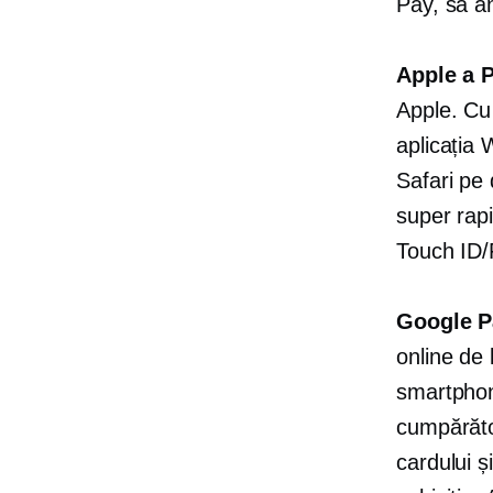
Pay, să a
Apple a 
Apple. Cu 
aplicația 
Safari pe 
super rapi
Touch ID/
Google P
online de 
smartphon
cumpărăto
cardului ș