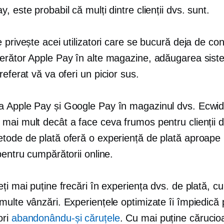
, este probabil că mulți dintre clienții dvs. sunt.
 privește acei utilizatori care se bucură deja de con
gerător
Apple Pay în alte magazine, adăugarea siste
referat vă va oferi un
picior sus.
 Apple Pay și Google Pay în magazinul dvs. Ecwi
mai mult decât a face ceva frumos pentru clienții d
tode de plată oferă o experiență de plată aproape i
pentru cumpărătorii online.
ți mai puține frecări în experiența dvs. de plată, cu 
ulte vânzări. Experiențele optimizate îi împiedică
ori
abandonându-și căruțele
. Cu mai puține cărucio