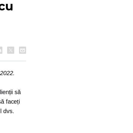
 cu
n 2022.
ienții să
ă faceți
l dvs.