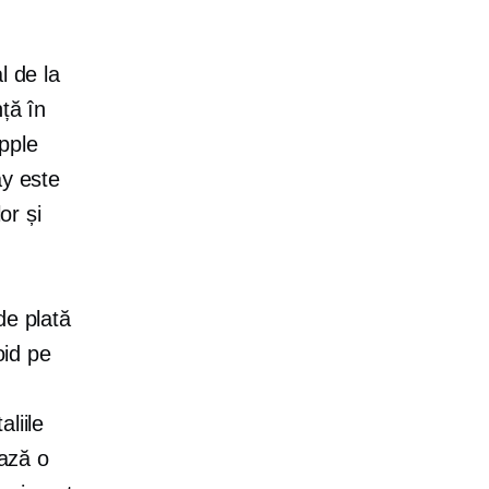
l de la
ță în
Apple
ay este
or și
de plată
oid pe
aliile
ează o