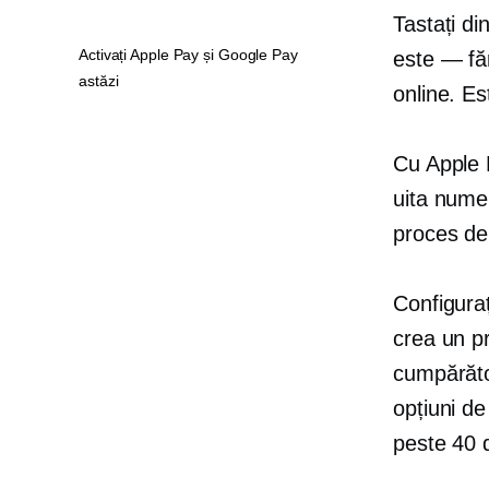
Tastați di
Activați Apple Pay și Google Pay
este — fă
astăzi
online. Es
Cu Apple P
uita numer
proces de 
Configura
crea un pr
cumpărător
opțiuni de
peste 40 d