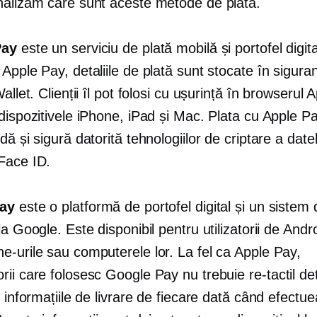
nalizăm care sunt aceste metode de plată.
Pay
este un serviciu de plată mobilă și portofel digita
Apple Pay, detaliile de plată sunt stocate în siguran
Wallet. Clienții îl pot folosi cu ușurință în browserul 
dispozitivele iPhone, iPad și Mac. Plata cu Apple P
dă și sigură datorită tehnologiilor de criptare a datel
Face ID.
ay
este o platformă de portofel digital și un sistem 
la Google. Este disponibil pentru utilizatorii de Andr
e-urile sau computerele lor. La fel ca Apple Pay,
rii care folosesc Google Pay nu trebuie
re-tactil
det
i informațiile de livrare de fiecare dată când efectu