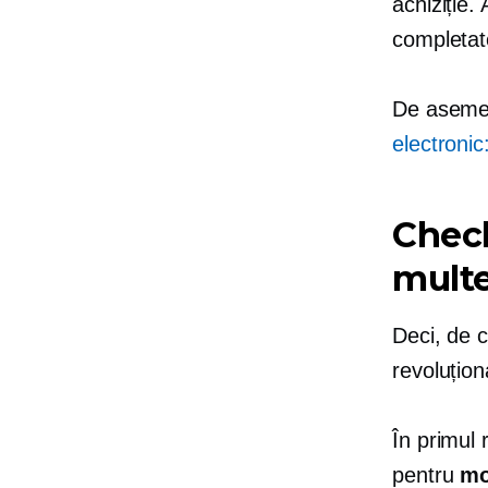
achiziție.
completat
De asemen
electroni
Check
multe
Deci, de 
revoluțion
În primul
pentru
mo