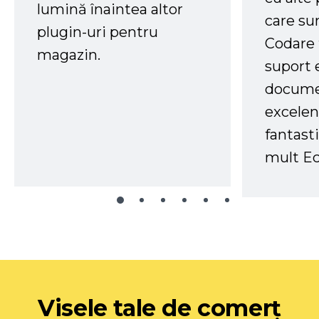
lumină înaintea altor
care su
plugin-uri pentru
Codare 
magazin.
suport 
docume
excelen
fantast
mult Ec
Visele tale de comerț