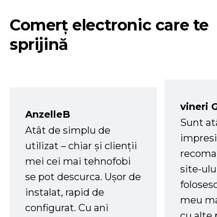
Comerț electronic care te
sprijină
vineri 
AnzelleB
Sunt at
Atât de simplu de
impresi
utilizat – chiar și clienții
recoman
mei cei mai tehnofobi
site-ul
se pot descurca. Ușor de
foloses
instalat, rapid de
meu ma
configurat. Cu ani
cu alte