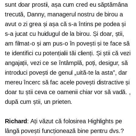
sunt doar prostii, așa cum cred eu săptămâna
trecută, Danny, managerul nostru de birou a
avut o zi grea și așa că s-a întins pe podea și
s-a jucat cu huidugul de la birou. Și doar, știi,
am filmat-o și am pus-o în povești și te face să
te identifici cu potențialii tăi clienți. Și știi că vezi
angajații, vezi ce se întâmplă, poți, desigur, să
introduci povești de genul „uită-te la asta”, dar
mereu încerc să fac acele povești distractive și
doar tu știi ceva ce oamenii chiar vor să vadă. ,
după cum știi, un prieten.
Richard
: Ați văzut că folosirea Highlights pe
lângă povești funcționează bine pentru dvs.?