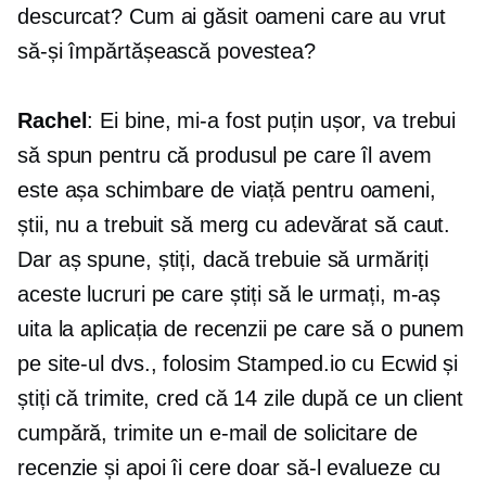
descurcat? Cum ai găsit oameni care au vrut
să-și împărtășească povestea?
Rachel
: Ei bine, mi-a fost puțin ușor, va trebui
să spun pentru că produsul pe care îl avem
este așa
schimbare de viață
pentru oameni,
știi, nu a trebuit să merg cu adevărat să caut.
Dar aș spune, știți, dacă trebuie să urmăriți
aceste lucruri pe care știți să le urmați, m-aș
uita la aplicația de recenzii pe care să o punem
pe site-ul dvs., folosim Stamped.io cu Ecwid și
știți că trimite, cred că 14 zile după ce un client
cumpără, trimite un e-mail de solicitare de
recenzie și apoi îi cere doar să-l evalueze cu