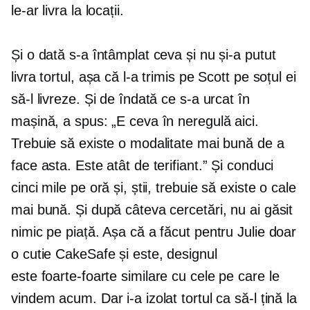
le-ar livra la locații.
Și o dată s-a întâmplat ceva și nu și-a putut
livra tortul, așa că l-a trimis pe Scott pe soțul ei
să-l livreze. Și de îndată ce s-a urcat în
mașină, a spus: „E ceva în neregulă aici.
Trebuie să existe o modalitate mai bună de a
face asta. Este atât de terifiant.” Și conduci
cinci mile pe oră și, știi, trebuie să existe o cale
mai bună. Și după câteva cercetări, nu ai găsit
nimic pe piață. Așa că a făcut pentru Julie doar
o cutie CakeSafe și este, designul
este
foarte-foarte
similare cu cele pe care le
vindem acum. Dar i-a izolat tortul ca să-l țină la