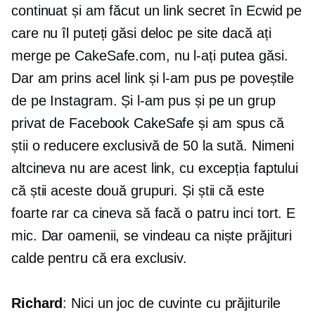
continuat și am făcut un link secret în Ecwid pe
care nu îl puteți găsi deloc pe site dacă ați
merge pe CakeSafe.com, nu l-ați putea găsi.
Dar am prins acel link și l-am pus pe poveștile
de pe Instagram. Și l-am pus și pe un grup
privat de Facebook CakeSafe și am spus că
știi o reducere exclusivă de 50 la sută. Nimeni
altcineva nu are acest link, cu excepția faptului
că știi aceste două grupuri. Și știi că este
foarte rar ca cineva să facă o
patru inci
tort. E
mic. Dar oamenii, se vindeau ca niște prăjituri
calde pentru că era exclusiv.
Richard
: Nici un joc de cuvinte cu prăjiturile