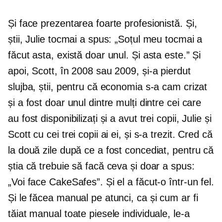
Și face prezentarea foarte profesionistă. Și,
știi, Julie tocmai a spus: „Soțul meu tocmai a
făcut asta, există doar unul. Și asta este.” Și
apoi, Scott, în 2008 sau 2009, și-a pierdut
slujba, știi, pentru că economia s-a cam crizat
și a fost doar unul dintre mulți dintre cei care
au fost disponibilizați și a avut trei copii, Julie și
Scott cu cei trei copii ai ei, și s-a trezit. Cred că
la două zile după ce a fost concediat, pentru că
știa că trebuie să facă ceva și doar a spus:
„Voi face CakeSafes”. Și el a făcut-o într-un fel.
Și le făcea manual pe atunci, ca și cum ar fi
tăiat manual toate piesele individuale, le-a