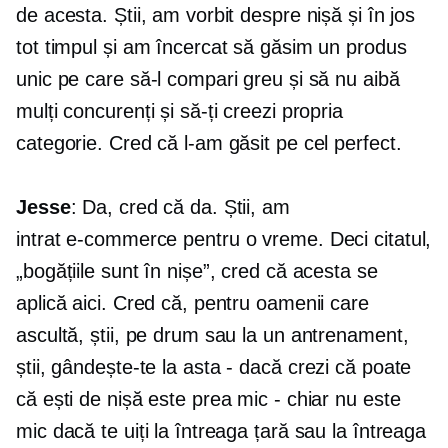
de acesta. Știi, am vorbit despre nișă și în jos
tot timpul și am încercat să găsim un produs
unic pe care să-l compari greu și să nu aibă
mulți concurenți și să-ți creezi propria
categorie. Cred că l-am găsit pe cel perfect.
Jesse
: Da, cred că da. Știi, am
intrat
e-commerce
pentru o vreme. Deci citatul,
„bogățiile sunt în nișe”, cred că acesta se
aplică aici. Cred că, pentru oamenii care
ascultă, știi, pe drum sau la un antrenament,
știi, gândește-te la asta
-
dacă crezi că poate
că ești de nișă este prea mic - chiar nu este
mic dacă te uiți la întreaga țară sau la întreaga