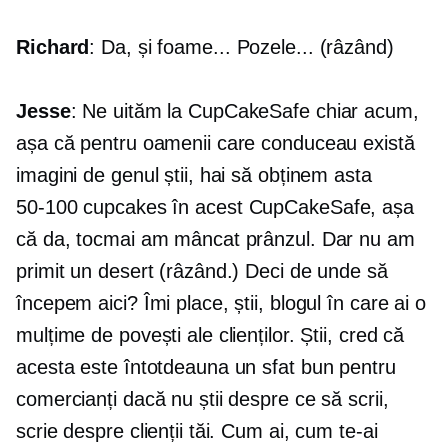
Richard
: Da, și foame... Pozele... (râzând)
Jesse
: Ne uităm la CupCakeSafe chiar acum,
așa că pentru oamenii care conduceau există
imagini de genul știi, hai să obținem asta
50-100
cupcakes în acest CupCakeSafe, așa
că da, tocmai am mâncat prânzul. Dar nu am
primit un desert (râzând.) Deci de unde să
începem aici? Îmi place, știi, blogul în care ai o
mulțime de povești ale clienților. Știi, cred că
acesta este întotdeauna un sfat bun pentru
comercianți dacă nu știi despre ce să scrii,
scrie despre clienții tăi. Cum ai, cum te-ai