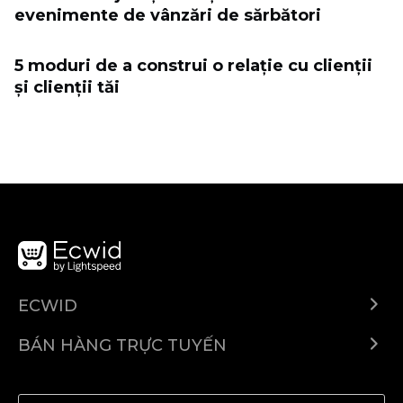
evenimente de vânzări de sărbători
5 moduri de a construi o relație cu clienții
și clienții tăi
ECWID
Ecwid.com
BÁN HÀNG TRỰC TUYẾN
Trung tâm trợ giúp
Bán ở bất cứ đâu
Quảng bá ở bất cứ đâu