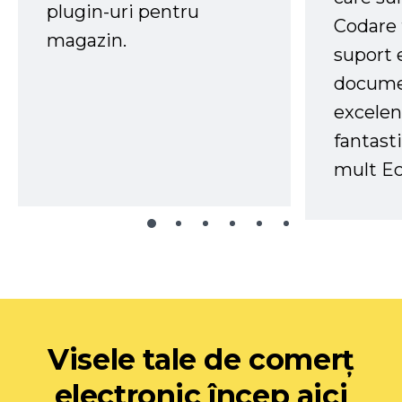
plugin-uri pentru
Codare 
magazin.
suport 
docume
excelen
fantast
mult Ec
Visele tale de comerț
electronic încep aici