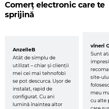
Comerț electronic care te
sprijină
vineri 
AnzelleB
Sunt at
Atât de simplu de
impresi
utilizat – chiar și clienții
recoman
mei cei mai tehnofobi
site-ul
se pot descurca. Ușor de
foloses
instalat, rapid de
meu ma
configurat. Cu ani
cu alte
lumină înaintea altor
care su