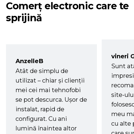
Comerț electronic care te
sprijină
vineri 
AnzelleB
Sunt at
Atât de simplu de
impresi
utilizat – chiar și clienții
recoman
mei cei mai tehnofobi
site-ul
se pot descurca. Ușor de
foloses
instalat, rapid de
meu ma
configurat. Cu ani
cu alte
lumină înaintea altor
care su