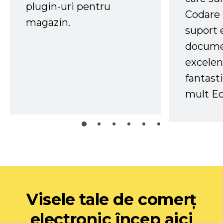
plugin-uri pentru
Codare 
magazin.
suport 
docume
excelen
fantast
mult Ec
Visele tale de comerț
electronic încep aici