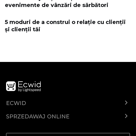
evenimente de vânzări de sărbători
5 moduri de a construi o relație cu clienții
și clienții tăi
ECWID
Ecwid.com
SPRZEDAWAJ ONLINE
Cena
Sprzedawaj gdziekolwiek
Centrum pomocy
Sprzedawaj na Facebooku