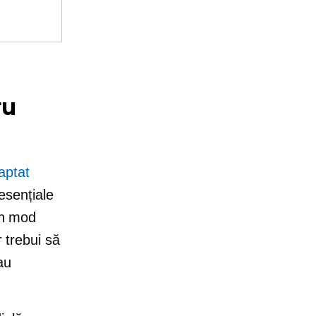
ru
aptat
 esențiale
în mod
r trebui să
au