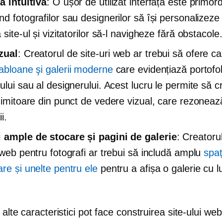
ță intuitivă
: O
ușor de utilizat
interfața este primord
nd fotografilor sau designerilor să își personalizeze
 site-ul și vizitatorilor să-l navigheze fără obstacole
zual
: Creatorul de site-uri web ar trebui să ofere ca
abloane şi galerii moderne
care evidențiază portofol
ului sau al designerului. Acest lucru le permite să 
 uimitoare din punct de vedere vizual, care rezoneaz
ii.
 ample de stocare și pagini de galerie
: Creatoru
i web pentru fotografi ar trebui să includă amplu
spaț
are și unelte pentru ele
pentru a afișa o galerie cu lu
 alte caracteristici pot face construirea site-ului we