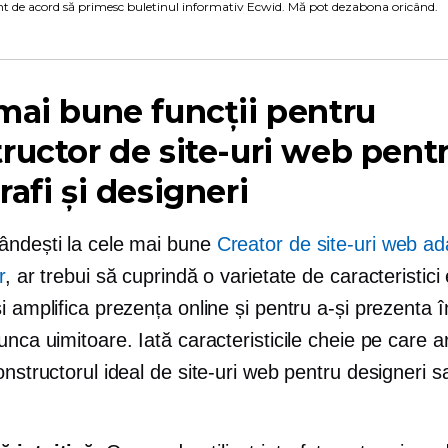
t de acord să primesc buletinul informativ Ecwid. Mă pot dezabona oricând.
mai bune funcții pentru
ructor de site-uri web pent
rafi și designeri
ândești la cele mai bune
Creator de site-uri web ad
r
, ar trebui să cuprindă o varietate de caracteristici
i amplifica prezența online și pentru a-și prezenta 
unca uimitoare. Iată caracteristicile cheie pe care a
onstructorul ideal de site-uri web pentru designeri s