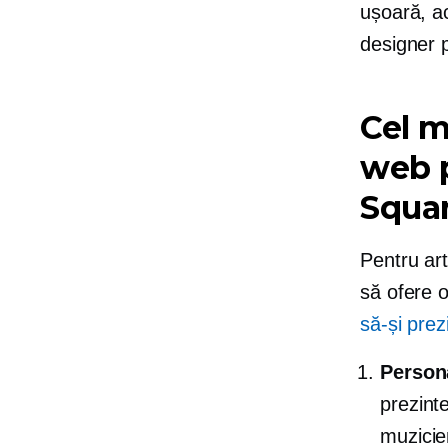
ușoară, ac
designer 
Cel m
web p
Squa
Pentru art
să ofere 
să-și prez
Person
prezint
muzicien