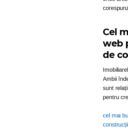
corespunză
Cel m
web p
de co
Imobiliarel
Ambii îndep
sunt relaț
pentru cre
cel mai b
construcți