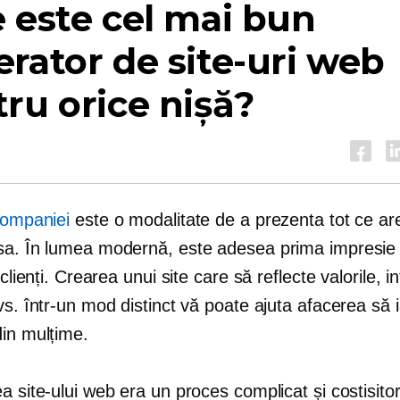
 este cel mai bun
rator de site-uri web
ru orice nișă?
 companiei
este o modalitate de a prezenta tot ce are
sa. În lumea modernă, este adesea prima impresie
 clienți. Crearea unui site care să reflecte valorile, int
vs. într-un mod distinct vă poate ajuta afacerea să 
din mulțime.
a site-ului web era un proces complicat și costisito