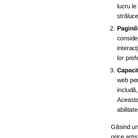
lucru l
străluc
Paginil
conside
interacț
lor pref
Capaci
web pent
includă
Aceasta
abilitat
Găsind un 
orice arti