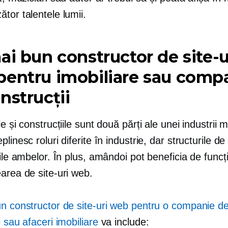
tor talentele lumii.
ai bun constructor de site-u
entru imobiliare sau comp
nstrucții
e și construcțiile sunt două părți ale unei industrii ma
linesc roluri diferite în industrie, dar structurile de 
iile ambelor. În plus, amândoi pot beneficia de funcți
area de site-uri web.
un constructor de site-uri web pentru o companie d
i sau afaceri imobiliare
va include: