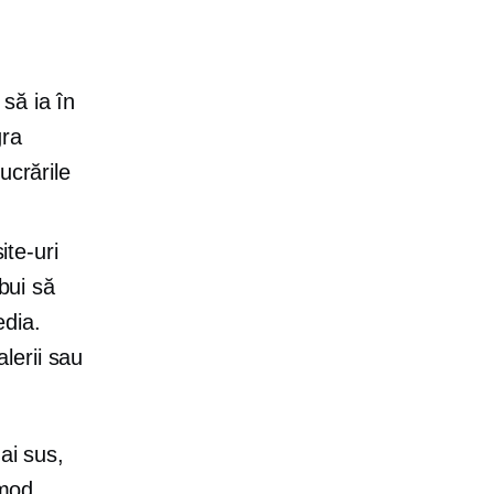
 să ia în
gra
ucrările
ite-uri
ebui să
edia.
lerii sau
ai sus,
 mod