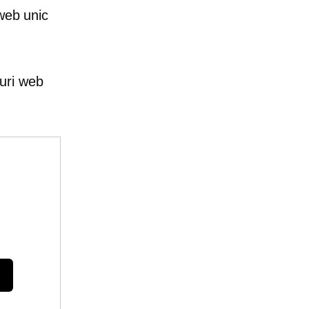
 web unic
-uri web
e