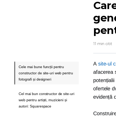
Care
gene
pent
11 min citit
A
site-ul
Cele mai bune funcții pentru
afacerea 
constructor de site-uri web pentru
fotografi și designeri
potențialii
ofertele d
Cel mai bun constructor de site-uri
evidență 
web pentru artiști, muzicieni și
autori: Squarespace
Construire