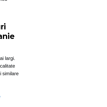
ri
anie
i largi.
calitate
i similare
e