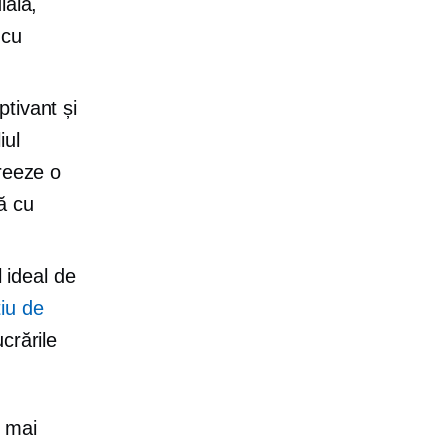
ială,
 cu
.
ptivant și
iul
creeze o
ă cu
l ideal de
iu de
crările
b mai