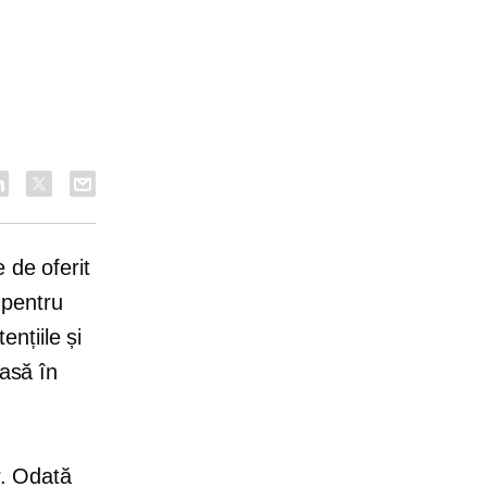
 de oferit
 pentru
ențiile și
iasă în
r. Odată