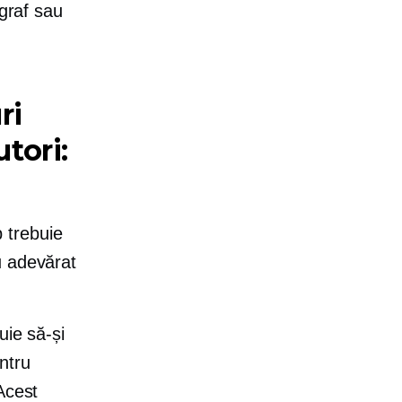
ograf sau
ri
tori:
b trebuie
u adevărat
buie să-și
ntru
Acest