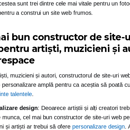
estea sunt trei dintre cele mai vitale pentru un fot
pentru a construi un site web frumos.
ai bun constructor de site-u
entru artiști, muzicieni și au
respace
iști, muzicieni și autori, constructorul de site-uri we
o personalizare amplă pentru ca aceștia să poată c
inte talentele
.
alizare design
: Deoarece artiștii și alți creatori tre
e munca, cel mai bun constructor de site-uri web pe
i și artiști ar trebui să ofere
personalizare design
. 