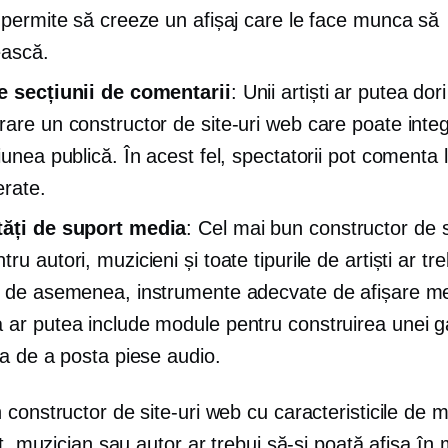
e permite să creeze un afișaj care le face munca să
ească.
e secțiunii de comentarii
: Unii artiști ar putea dori
rare un constructor de site-uri web care poate inte
iunea publică. În acest fel, spectatorii pot comenta l
erate.
tăți de suport media
: Cel mai bun constructor de s
ru autori, muzicieni și toate tipurile de artiști ar tr
, de asemenea, instrumente adecvate de afișare m
 ar putea include module pentru construirea unei ga
ea de a posta piese audio.
constructor de site-uri web cu caracteristicile de m
st, muzician sau autor ar trebui să-și poată afișa în