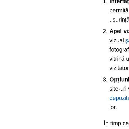
Interfa
permițâ
ușurință
Apel vi
vizual
ş
fotograf
vitrină
vizitator
Opțiuni
site-ur
depozit
lor.
În timp ce