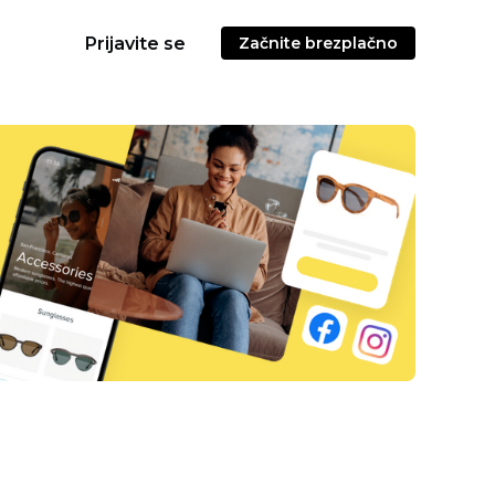
Prijavite se
Začnite brezplačno