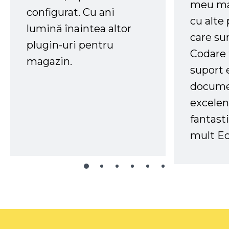
meu ma
configurat. Cu ani
cu alte
lumină înaintea altor
care su
plugin-uri pentru
Codare 
magazin.
suport 
docume
excelen
fantast
mult Ec