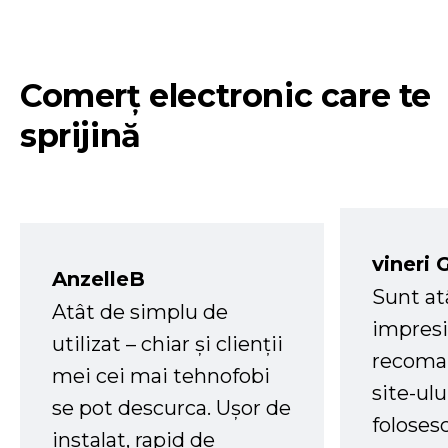
Comerț electronic care te
sprijină
vineri 
AnzelleB
Sunt at
Atât de simplu de
impresi
utilizat – chiar și clienții
recoman
mei cei mai tehnofobi
site-ul
se pot descurca. Ușor de
foloses
instalat, rapid de