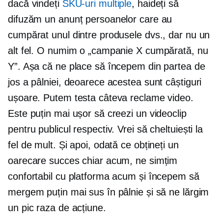
dacă vindeți
SKU-uri multiple
, haideți să
difuzăm un anunț persoanelor care au
cumpărat unul dintre produsele dvs., dar nu un
alt fel. O numim o „campanie X cumpărată, nu
Y”. Așa că ne place să începem din partea de
jos a pâlniei, deoarece acestea sunt câștiguri
ușoare. Putem testa câteva reclame video.
Este puțin mai ușor să creezi un videoclip
pentru publicul respectiv. Vrei să cheltuiești la
fel de mult. Și apoi, odată ce obțineți un
oarecare succes chiar acum, ne simțim
confortabil cu platforma acum și începem să
mergem puțin mai sus în pâlnie și să ne lărgim
un pic raza de acțiune.