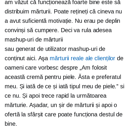
am văzut că funcționează foarte bine este să
distribuim mărturii. Poate rețineți că cineva nu
a avut suficientă motivație. Nu erau pe deplin
convinși să cumpere. Deci va rula adesea
mashup-uri de mărturii
sau
generat de utilizator
mashup-uri de
conținut aici. Aşa
mărturii reale ale clienților
de
oameni care vorbesc despre „Am folosit
această cremă pentru piele. Ăsta e preferatul
meu. Și iată de ce și iată tipul meu de piele.” si
ce nu. Și apoi trece rapid la următoarea
mărturie. Așadar, un șir de mărturii și apoi o
ofertă la sfârșit care poate funcționa destul de
bine.