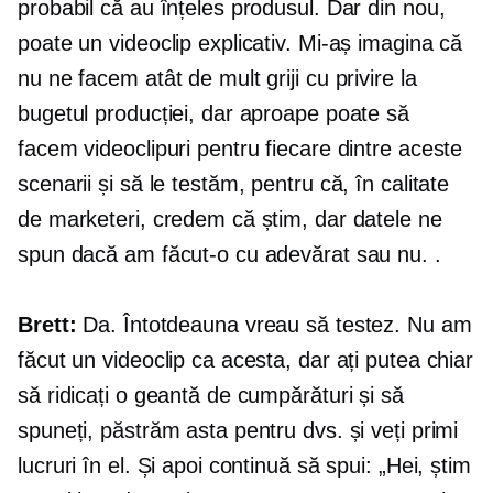
probabil că au înțeles produsul. Dar din nou,
poate un videoclip explicativ. Mi-aș imagina că
nu ne facem atât de mult griji cu privire la
bugetul producției, dar aproape poate să
facem videoclipuri pentru fiecare dintre aceste
scenarii și să le testăm, pentru că, în calitate
de marketeri, credem că știm, dar datele ne
spun dacă am făcut-o cu adevărat sau nu. .
Brett:
Da. Întotdeauna vreau să testez. Nu am
făcut un videoclip ca acesta, dar ați putea chiar
să ridicați o geantă de cumpărături și să
spuneți, păstrăm asta pentru dvs. și veți primi
lucruri în el. Și apoi continuă să spui: „Hei, știm