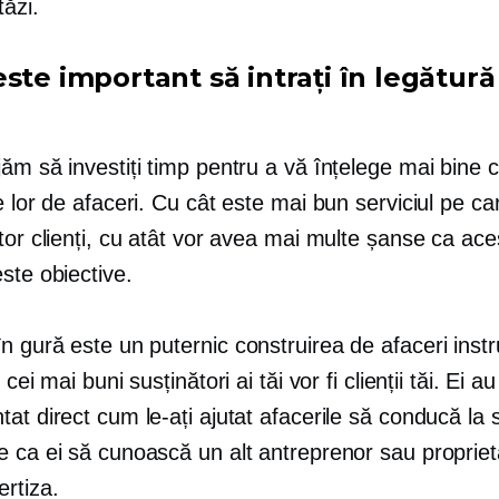
tăzi.
ste important să intrați în legătură
ăm să investiți timp pentru a vă înțelege mai bine cli
e lor de afaceri. Cu cât este mai bun serviciul pe car
tor clienți, cu atât vor avea mai multe șanse ca ace
ste obiective.
în gură este un puternic
construirea de afaceri
inst
 cei mai buni susținători ai tăi vor fi clienții tăi. Ei au
at direct cum le-ați ajutat afacerile să conducă la 
 ca ei să cunoască un alt antreprenor sau proprieta
rtiza.