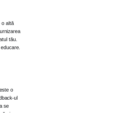
 o altă
furnizarea
atul tău.
e educare.
 este o
edback-ul
a se