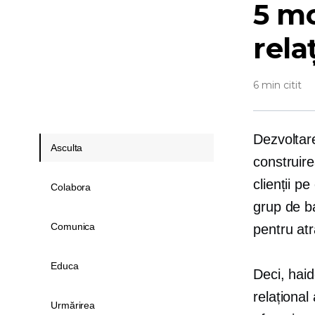
5 mo
relaț
6 min citit
Dezvoltare
Asculta
construire
clienții p
Colabora
grup de ba
Comunica
pentru atr
Educa
Deci, haid
relațional
Urmărirea