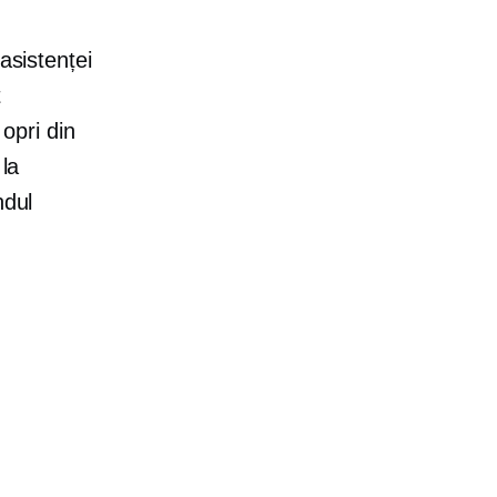
asistenței
t
 opri din
 la
ndul