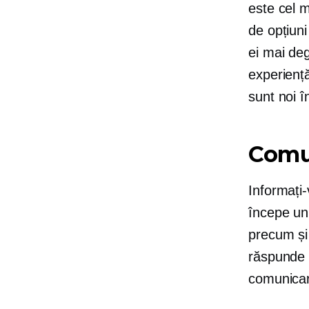
este cel m
de opțiuni
ei mai de
experiență
sunt noi î
Comu
Informați-
începe un 
precum și 
răspunde l
comunicar