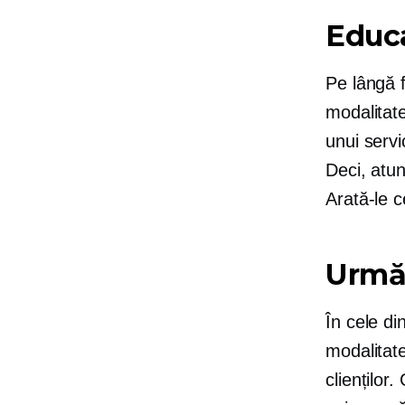
Educ
Pe lângă f
modalitate
unui servi
Deci, atun
Arată-le c
Urmă
În cele di
modalitate
clienților