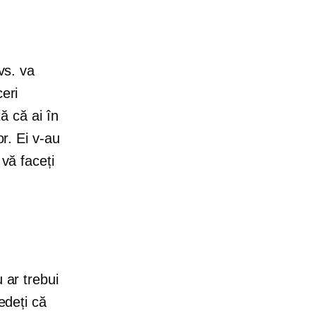
vs. va
eri
tă că ai în
or. Ei v-au
 vă faceți
 ar trebui
edeți că