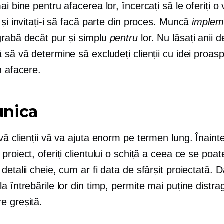
ai bine pentru afacerea lor, încercați să le oferiți o 
 și invitați-i să facă parte din proces. Muncă
implem
grabă decât pur și simplu
pentru
lor. Nu lăsați anii d
 să vă determine să excludeți clienții cu idei proas
n afacere.
nica
vă clienții vă va ajuta enorm pe termen lung. Înaint
proiect, oferiți clientului o schiță a ceea ce se poat
detalii cheie, cum ar fi data de sfârșit proiectată. D
a întrebările lor din timp, permite mai puține distrag
e greșită.