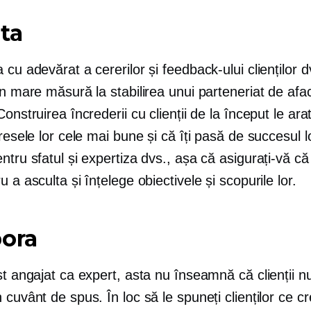
ta
 cu adevărat a cererilor și feedback-ului clienților d
în mare măsură la stabilirea unui parteneriat de afac
Construirea încrederii cu clienții de la început le ara
eresele lor cele mai bune și că îți pasă de succesul l
ntru sfatul și expertiza dvs., așa că asigurați-vă că
u a asculta și înțelege obiectivele și scopurile lor.
bora
st angajat ca expert, asta nu înseamnă că clienții nu
 cuvânt de spus. În loc să le spuneți clienților ce cr