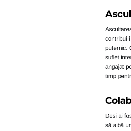
Ascul
Ascultarea
contribui 
puternic. 
suflet int
angajat pe
timp pentr
Cola
Deși ai fo
să aibă un