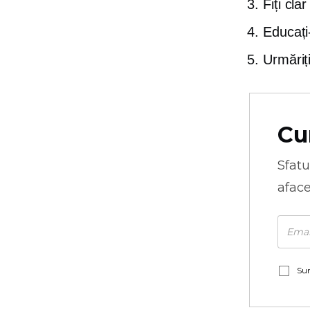
Fiți cla
Educați-i
Urmăriți
Cu
Sfatu
aface
Sun