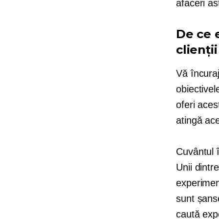
afaceri as
De ce e
clienții
Vă încuraj
obiectivel
oferi aces
atingă ace
Cuvântul 
Unii dintre
experiment
sunt șanse
caută expe