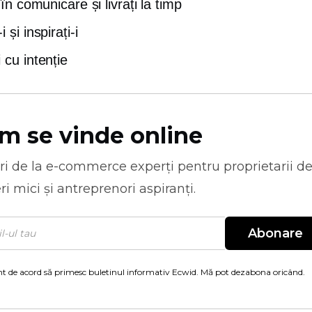
r în comunicare și livrați la timp
 și inspirați-i
 cu intenție
m se vinde online
ri de la
e-commerce
experți pentru proprietarii d
ri mici și antreprenori aspiranți.
Abonare
t de acord să primesc buletinul informativ Ecwid. Mă pot dezabona oricând.