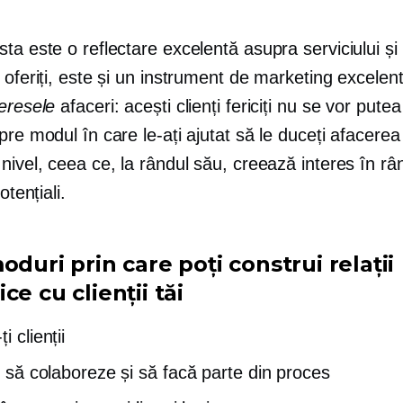
ta este o reflectare excelentă asupra serviciului și 
 oferiți, este și un instrument de marketing excelen
teresele
afaceri: acești clienți fericiți nu se vor putea
pre modul în care le-ați ajutat să le duceți afacerea
nivel, ceea ce, la rândul său, creează interes în râ
otențiali.
oduri prin care poți construi relații
ce cu clienții tăi
i clienții
-i să colaboreze și să facă parte din proces