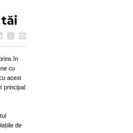
 tăi
prins în
mâne cu
 cu acest
 principal
tul
ațiile de