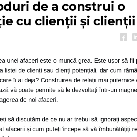
duri de a construi o
ie cu clienții și clienții
a unei afaceri este o muncă grea. Este ușor să fii 
a listei de clienți sau clienți potențiali, dar cum ră
e care îi ai deja? Construirea de relații mai puternice
ză vă poate permite să le dezvoltați într-un magnet
agerea de noi afaceri.
eți să discutăm de ce nu ar trebui să ignorați aspec
 al afacerii și cum puteți începe să vă îmbunătățiți rel