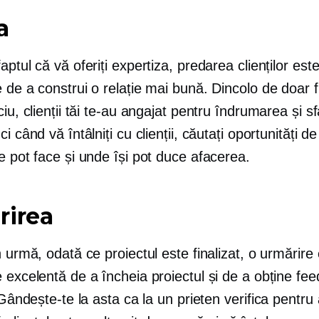
a
aptul că vă oferiți expertiza, predarea clienților este
 de a construi o relație mai bună. Dincolo de doar 
ciu, clienții tăi te-au angajat pentru îndrumarea și sf
ci când vă întâlniți cu clienții, căutați oportunități d
e pot face și unde își pot duce afacerea.
rirea
n urmă, odată ce proiectul este finalizat, o urmărire
 excelentă de a încheia proiectul și de a obține fe
. Gândește-te la asta ca la un prieten
verifica
pentru 