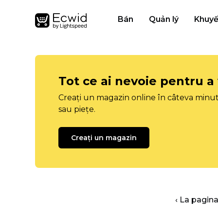
Bán
Quản lý
Khuyế
Tot ce ai nevoie pentru a
Creați un magazin online în câteva minut
sau piețe.
Creați un magazin
‹ La pagina