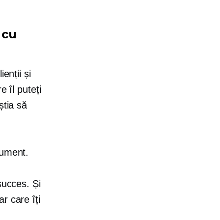
 cu
enții și
e îl puteți
știa să
rument.
succes. Și
r care îți