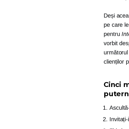
Deși aceas
pe care le
pentru
In
vorbit des
următorul 
clienților p
Cinci m
puterni
Ascultă-ț
Invitați