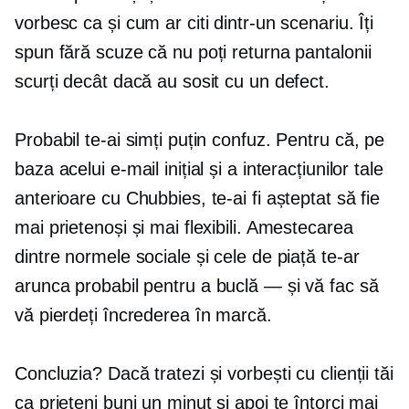
vorbesc ca și cum ar citi dintr-un scenariu. Îți
spun fără scuze că nu poți returna pantalonii
scurți decât dacă au sosit cu un defect.
Probabil te-ai simți puțin confuz. Pentru că, pe
baza acelui e-mail inițial și a interacțiunilor tale
anterioare cu Chubbies, te-ai fi așteptat să fie
mai prietenoși și mai flexibili. Amestecarea
dintre normele sociale și cele de piață te-ar
arunca probabil pentru a
buclă — și
vă fac să
vă pierdeți încrederea în marcă.
Concluzia? Dacă tratezi și vorbești cu clienții tăi
ca prieteni buni un minut și apoi te întorci mai