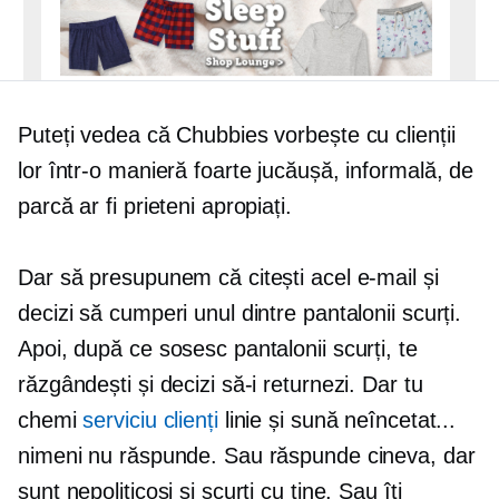
Puteți vedea că Chubbies vorbește cu clienții
lor într-o manieră foarte jucăușă, informală, de
parcă ar fi prieteni apropiați.
Dar să presupunem că citești acel e-mail și
decizi să cumperi unul dintre pantalonii scurți.
Apoi, după ce sosesc pantalonii scurți, te
răzgândești și decizi să-i returnezi. Dar tu
chemi
serviciu clienți
linie și sună neîncetat...
nimeni nu răspunde. Sau răspunde cineva, dar
sunt nepoliticoși și scurti cu tine. Sau îți