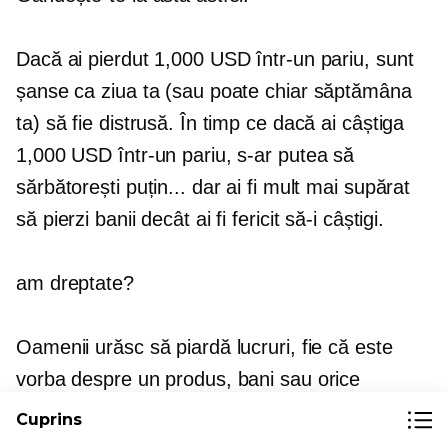
Dacă ai pierdut 1,000 USD într-un pariu, sunt
șanse ca ziua ta (sau poate chiar săptămâna
ta) să fie distrusă. În timp ce dacă ai câștiga
1,000 USD într-un pariu, s-ar putea să
sărbătorești puțin... dar ai fi mult mai supărat
să pierzi banii decât ai fi fericit să-i câștigi.
am dreptate?
Oamenii urăsc să piardă lucruri, fie că este
vorba despre un produs, bani sau orice
altceva. Odată ce dobândim ceva, devine dificil
Cuprins
să-l lăsăm să plece. În scurt,
teoria aversiunii