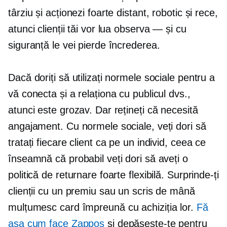
târziu și acționezi foarte distant, robotic și rece,
atunci clienții tăi vor lua
observa — și
cu
siguranță le vei pierde încrederea.
Dacă doriți să utilizați normele sociale pentru a
vă conecta și a relaționa cu publicul dvs.,
atunci este grozav. Dar rețineți că necesită
angajament. Cu normele sociale, veți dori să
tratați fiecare client ca pe un individ, ceea ce
înseamnă că probabil veți dori să aveți o
politică de returnare foarte flexibilă. Surprinde-ți
clienții cu un premiu sau un scris de mână
mulțumesc
card împreună cu achiziția lor.
Fă
așa cum face Zappos
și depășește-te pentru