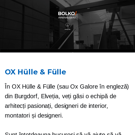
OX Hülle & Fülle
În OX Hülle & Fülle (sau Ox Galore în engleză)
din Burgdorf, Elveția, veți găsi o echipă de
arhitecți pasionați, designeri de interior,
montatori și designeri.
Sunt întotdeauna bucuroși să vă ajute să vă