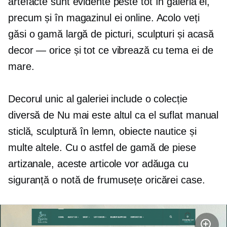
artefacte sunt evidente peste tot în galeria ei,
precum și în magazinul ei online. Acolo veți
găsi o gamă largă de picturi, sculpturi și acasă
decor — orice
și tot ce vibrează cu tema ei de
mare.
Decorul unic al galeriei include o colecție
diversă de
Nu mai este altul ca el
suflat manual
sticlă, sculptură în lemn, obiecte nautice și
multe altele. Cu o astfel de gamă de piese
artizanale, aceste articole vor adăuga cu
siguranță o notă de frumusețe oricărei case.