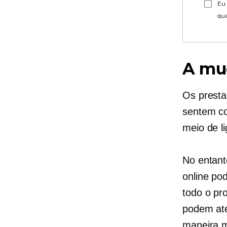
Eu 
qu
A mud
Os presta
sentem co
meio de li
No entant
online po
todo o pr
podem até
maneira ma