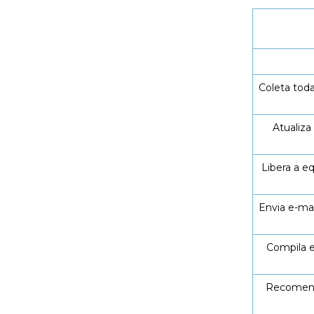
Coleta tod
Atualiza
Libera a e
Envia e-ma
Compila e
Recomenda