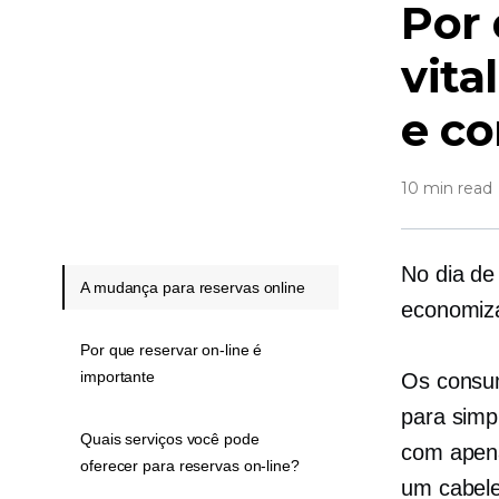
Por 
vita
e c
10 min read
No dia de
A mudança para reservas online
economiz
Por que reservar on-line é
importante
Os consu
para simp
Quais serviços você pode
com apena
oferecer para reservas on-line?
um cabele