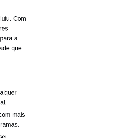
luiu. Com
res
 para a
dade que
alquer
al.
 com mais
gramas.
 seu