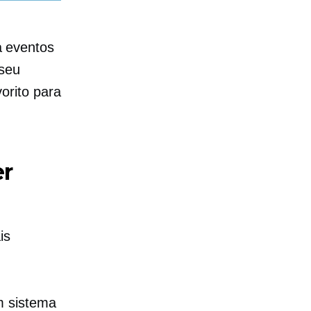
 eventos
 seu
orito para
er
is
 sistema