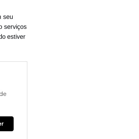
m seu
o serviços
do estiver
 de
er