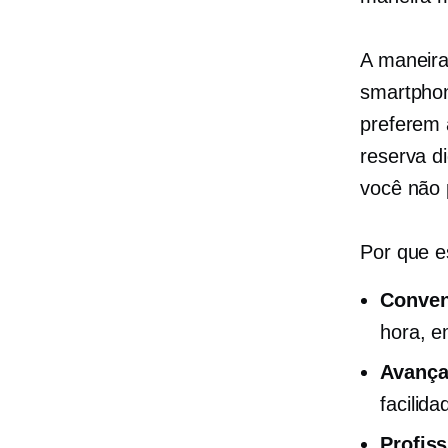
A maneira
smartphon
preferem 
reserva d
você não 
Por que 
Conven
hora, e
Avanç
facilid
Profis