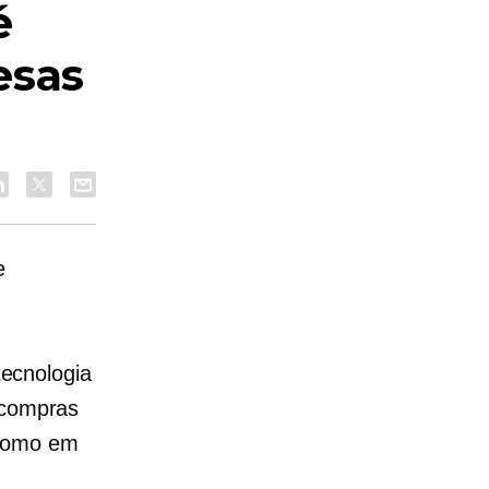
é
esas
e
ecnologia
 compras
 como em