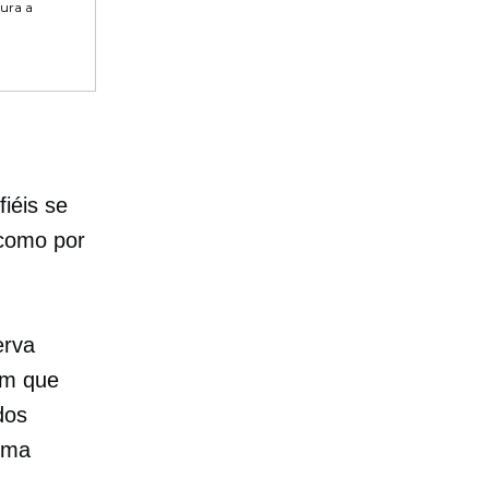
tura a
iéis se
como por
erva
om que
dos
 uma