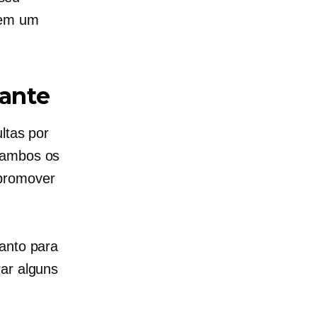
 em um
tante
ltas por
ambos
os
 promover
tanto para
rar alguns