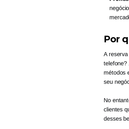
negócio
mercado
Por q
A reserva
telefone?
métodos e
seu negóc
No entant
clientes 
desses be