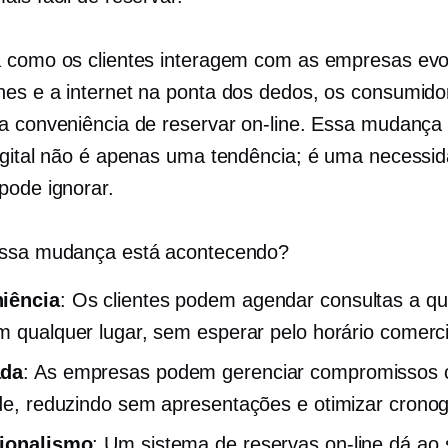
 como os clientes interagem com as empresas evo
es e a internet na ponta dos dedos, os consumido
a conveniência de reservar on-line. Essa mudança
igital não é apenas uma tendência; é uma necessi
pode ignorar.
essa mudança está acontecendo?
iência
: Os clientes podem agendar consultas a qu
m qualquer lugar, sem esperar pelo horário comerci
ada
: As empresas podem gerenciar compromissos
ade, reduzindo
sem apresentações
e otimizar crono
sionalismo
: Um sistema de reservas on-line dá ao