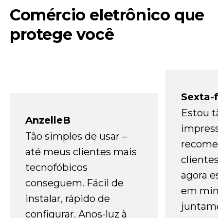
Comércio eletrônico que
protege você
Sexta-f
Estou t
AnzelleB
impres
Tão simples de usar –
recome
até meus clientes mais
cliente
tecnofóbicos
agora e
conseguem. Fácil de
em minh
instalar, rápido de
juntam
configurar. Anos-luz à