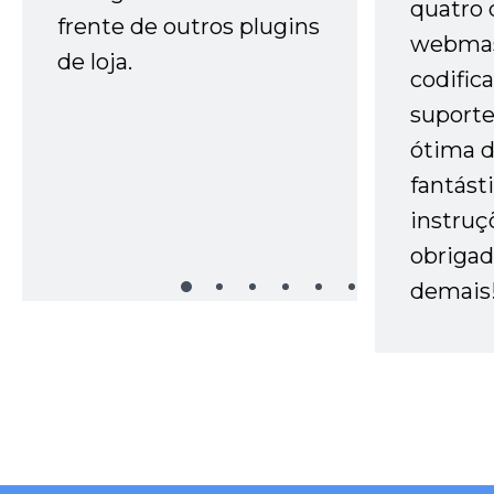
quatro 
frente de outros plugins
webmas
de loja.
codific
suporte 
ótima 
fantást
instruç
obrigad
demais