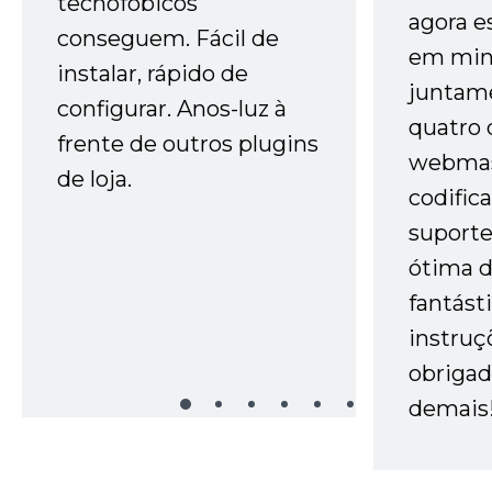
tecnofóbicos
agora e
conseguem. Fácil de
em minh
instalar, rápido de
juntam
configurar. Anos-luz à
quatro 
frente de outros plugins
webmas
de loja.
codific
suporte 
ótima 
fantást
instruç
obrigad
demais