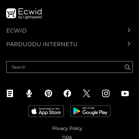
ECWID
Ecwid.com
PARDUODU INTERNETU
Kainodara
Parduodu visur
Pagalbos centras
Parduodu Facebook
Parduodu Instagram
Privacy Policy
DPA