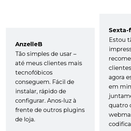
Sexta-f
Estou t
AnzelleB
impres
Tão simples de usar –
recome
até meus clientes mais
cliente
tecnofóbicos
agora e
conseguem. Fácil de
em minh
instalar, rápido de
juntam
configurar. Anos-luz à
quatro 
frente de outros plugins
webmas
de loja.
codific