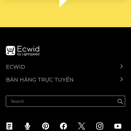
ECWID
Ecwid.com
BÁN HÀNG TRỰC TUYẾN
Trung tâm trợ giúp
Bán ở bất cứ đâu
Quảng bá ở bất cứ đâu
Kiểm soát mọi thứ