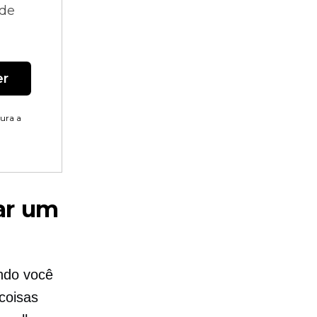
 de
er
tura a
nar um
ndo você
coisas