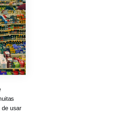
e
muitas
 de usar