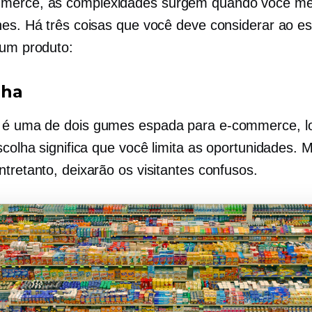
merce,
as complexidades surgem quando você me
hes. Há três coisas que você deve considerar ao es
 um produto:
lha
a é uma
de dois gumes
espada para
e-commerce,
l
scolha significa que você limita as oportunidades. 
ntretanto, deixarão os visitantes confusos.