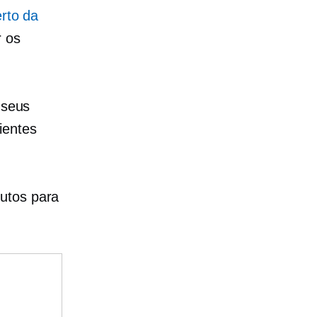
erto da
r os
 seus
ientes
dutos para