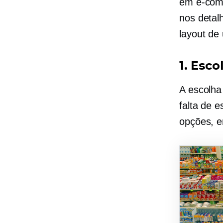
em
e-com
nos detal
layout de
1. Esco
A escolh
falta de e
opções, e