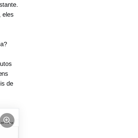
stante.
 eles
ja?
utos
ens
is de