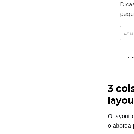
Dica
pequ
Eu 
qu
3 coi
layou
O layout 
o aborda 