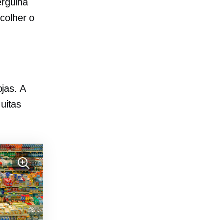
rgulha
colher o
ojas. A
Muitas