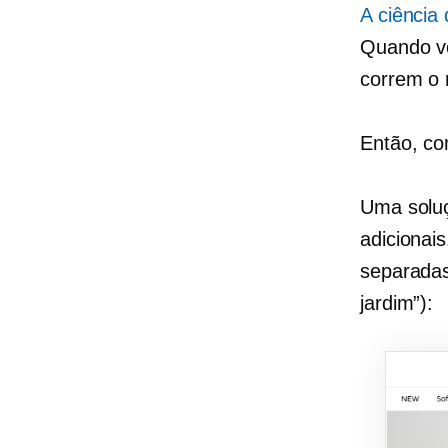
A ciência 
Quando vo
correm o 
Então, co
Uma soluç
adicionai
separadas
jardim”):