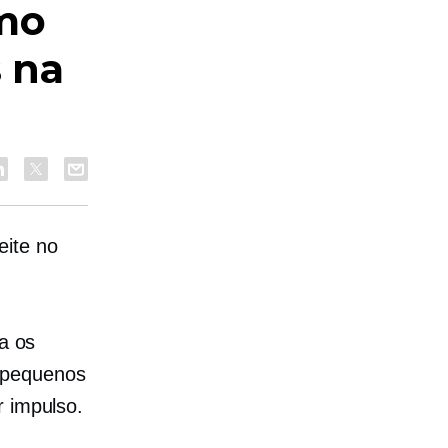
omo
s na
eite no
va os
r pequenos
r impulso.