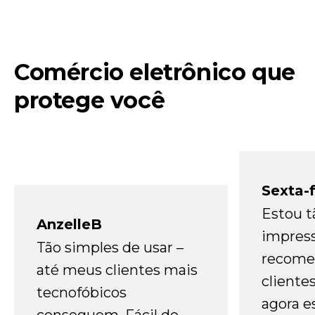
Comércio eletrônico que
protege você
Sexta-f
Estou t
AnzelleB
impres
Tão simples de usar –
recome
até meus clientes mais
cliente
tecnofóbicos
agora e
conseguem. Fácil de