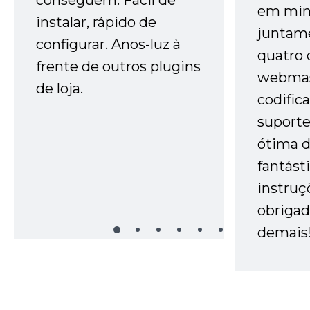
em minh
instalar, rápido de
juntam
configurar. Anos-luz à
quatro 
frente de outros plugins
webmas
de loja.
codific
suporte 
ótima 
fantást
instruç
obrigad
demais