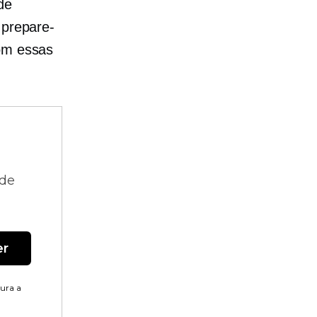
de
 prepare-
com essas
 de
er
tura a