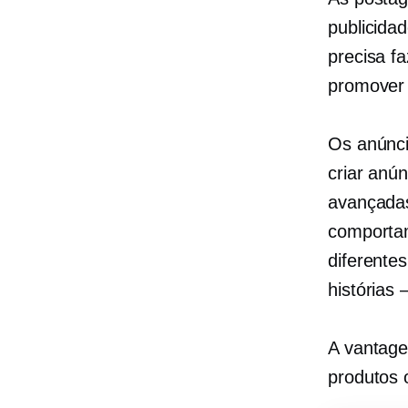
publicida
precisa f
promover 
Os anúnci
criar anú
avançadas
comportam
diferente
histórias 
A vantage
produtos 