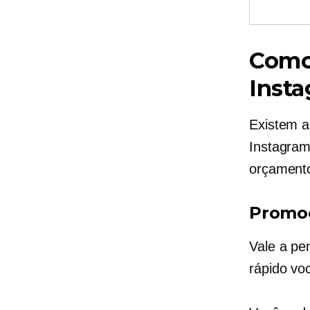
Como
Inst
Existem a
Instagram
orçamento
Promoç
Vale a pe
rápido vo