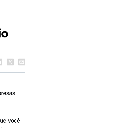
io
presas
que você