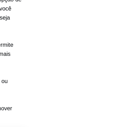
 você
seja
rmite
mais
 ou
mover