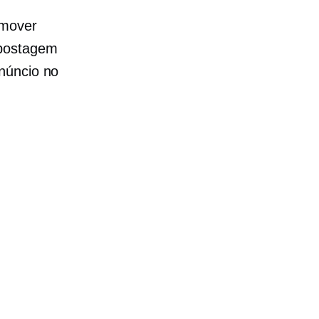
omover
 postagem
núncio no