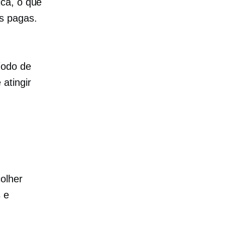
ica, o que
s pagas.
íodo de
atingir
olher
 e