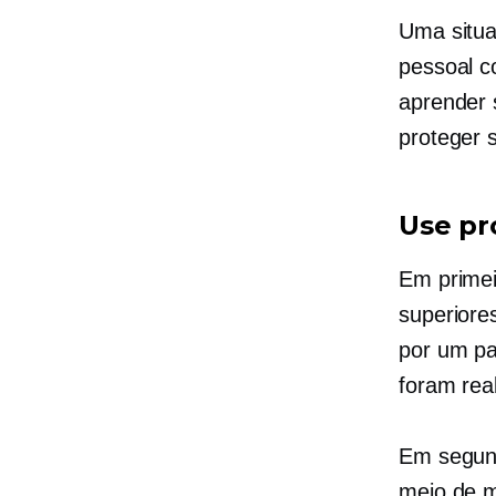
Uma situa
pessoal co
aprender 
proteger 
Use pr
Em primei
superiore
por um pa
foram rea
Em segund
meio de m