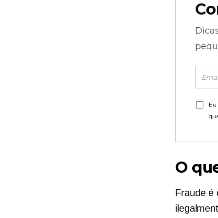
Co
Dica
pequ
Eu 
qu
O que
Fraude é 
ilegalmen