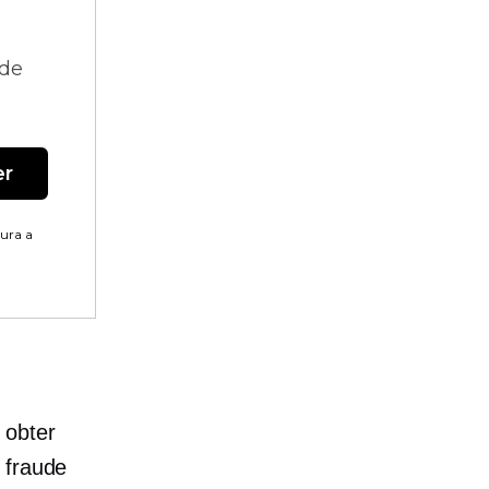
 de
er
tura a
 obter
 fraude