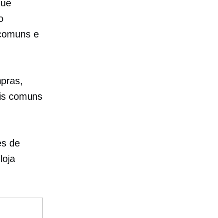
que
o
 comuns e
pras,
ais comuns
es de
loja