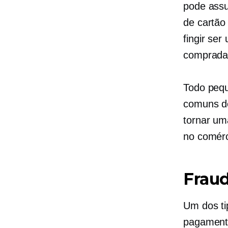
pode assu
de cartão
fingir se
compradas
Todo pequ
comuns de
tornar um
no comérc
Frau
Um dos ti
pagamento