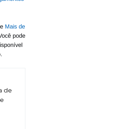
re
Mais de
Você pode
isponível
.
a de
de