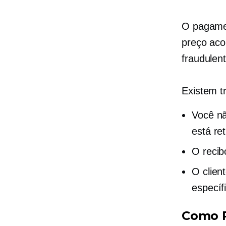
O pagamen
preço aco
fraudulen
Existem t
Você nã
está re
O reci
O clien
específ
Como P