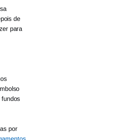
rsa
epois de
zer para
:
tos
embolso
s fundos
nas por
gamentos