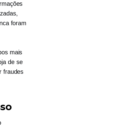
formações
izadas,
unca foram
ipos mais
ja de se
r fraudes
sso
o