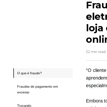
Fra
elet
loja
onli
22 min read
“O client
O que é fraude?
aprendemo
especialm
Fraudes de pagamento em
excesso
Embora to
Trocando