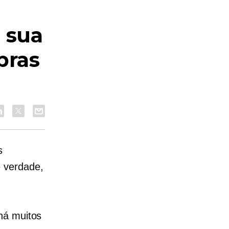
 sua
pras
s
 verdade,
há muitos