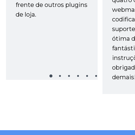
quatro 
frente de outros plugins
webmas
de loja.
codific
suporte 
ótima 
fantást
instruç
obrigad
demais