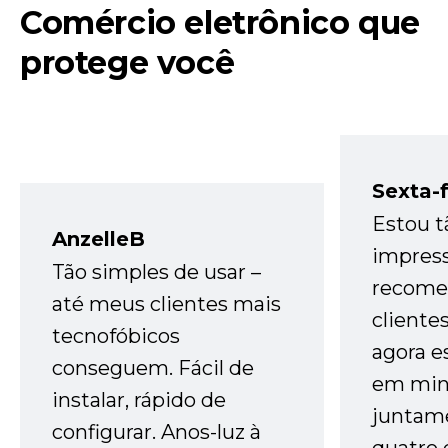
Comércio eletrônico que
protege você
Sexta-f
Estou t
AnzelleB
impres
Tão simples de usar –
recome
até meus clientes mais
cliente
tecnofóbicos
agora e
conseguem. Fácil de
em minh
instalar, rápido de
juntam
configurar. Anos-luz à