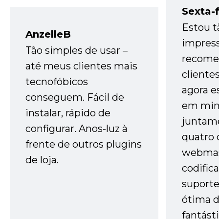
Sexta-f
Estou t
AnzelleB
impres
Tão simples de usar –
recome
até meus clientes mais
cliente
tecnofóbicos
agora e
conseguem. Fácil de
em minh
instalar, rápido de
juntam
configurar. Anos-luz à
quatro 
frente de outros plugins
webmas
de loja.
codific
suporte 
ótima 
fantást