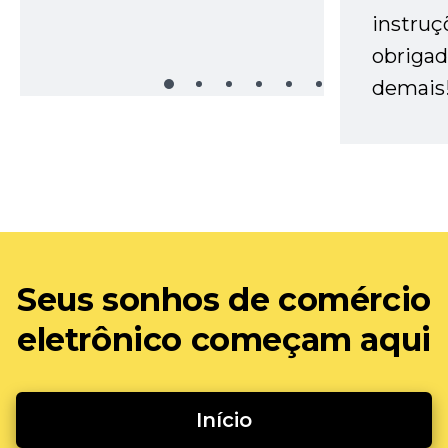
instruç
obrigad
demais
Seus sonhos de comércio
eletrônico começam aqui
Início