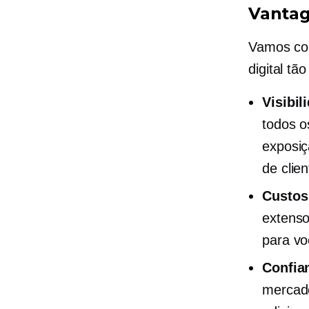
Vantag
Vamos com
digital tã
Visibi
todos o
exposiç
de clien
Custos
extenso
para vo
Confian
mercado