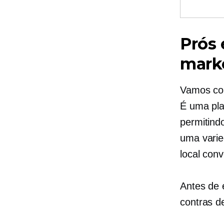
Prós 
mark
Vamos com
É uma pla
permitind
uma varie
local con
Antes de 
contras d