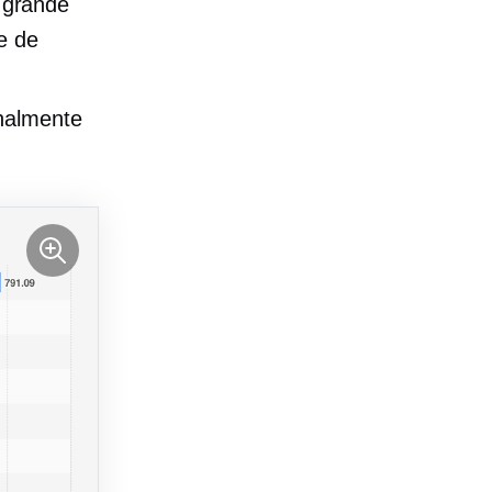
 grande
e de
onalmente