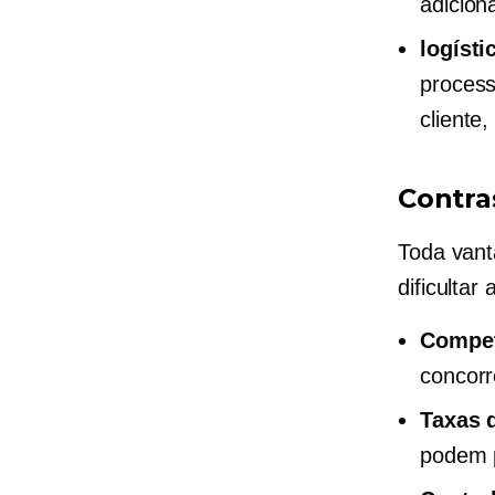
adiciona
logísti
process
cliente
Contra
Toda van
dificulta
Compet
concorr
Taxas 
podem p