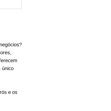
negócios?
ores,
oferecem
 único
rós e os