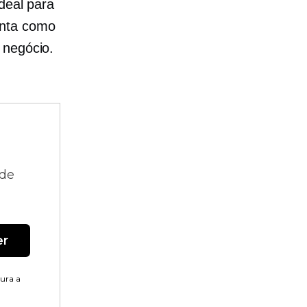
deal para
enta como
 negócio.
 de
er
tura a