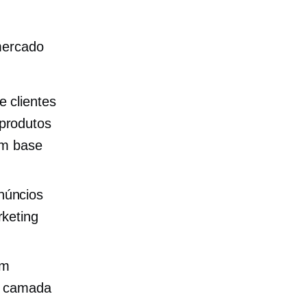
mercado
 clientes
produtos
em
base
núncios
keting
em
a camada