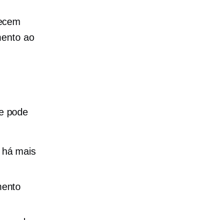
recem
mento ao
e pode
 há mais
mento