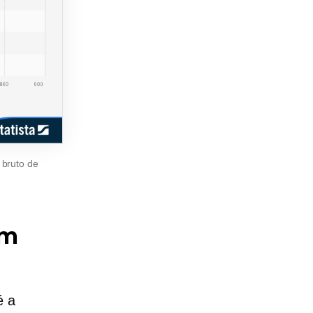
 bruto de
um
é a