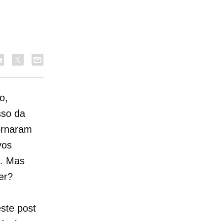
o,
sso da
ornaram
vos
a. Mas
er?
ste post