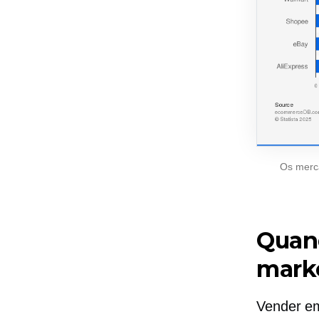
Os merca
Quan
mark
Vender em