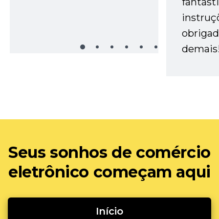
fantást
instruç
obrigad
demais
Seus sonhos de comércio
eletrônico começam aqui
Início