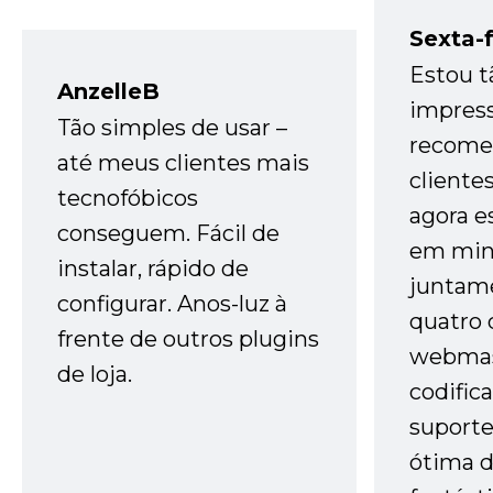
Sexta-f
Estou t
AnzelleB
impres
Tão simples de usar –
recome
até meus clientes mais
cliente
tecnofóbicos
agora e
conseguem. Fácil de
em minh
instalar, rápido de
juntam
configurar. Anos-luz à
quatro 
frente de outros plugins
webmas
de loja.
codific
suporte 
ótima 