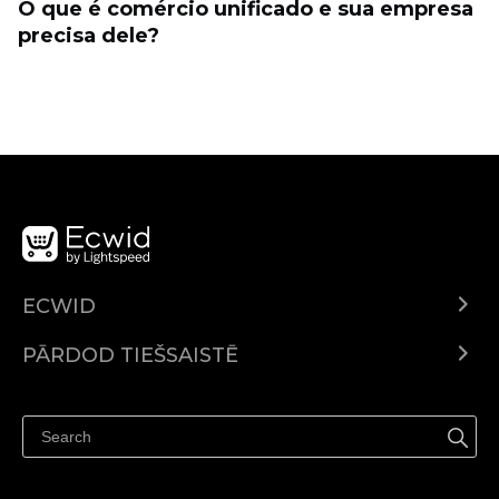
O que é comércio unificado e sua empresa
precisa dele?
ECWID
Ecwid.com
PĀRDOD TIEŠSAISTĒ
Izcenojumi
Pārdod visur
Palīdzības centrs
Pārdod Facebook
Pārdod Instagram