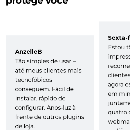
protege você
Sexta-f
Estou t
AnzelleB
impres
Tão simples de usar –
recome
até meus clientes mais
cliente
tecnofóbicos
agora e
conseguem. Fácil de
em minh
instalar, rápido de
juntam
configurar. Anos-luz à
quatro 
frente de outros plugins
webmas
de loja.