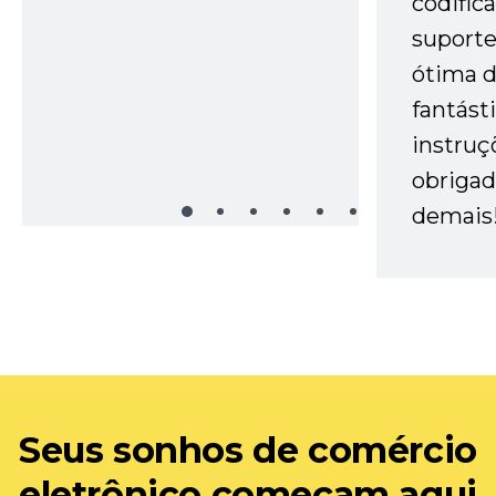
codific
suporte 
ótima 
fantást
instruç
obrigad
demais
Seus sonhos de comércio
eletrônico começam aqui