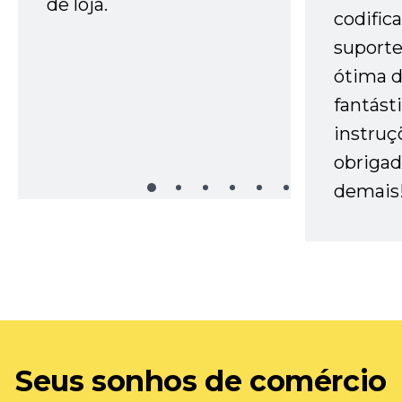
de loja.
codific
suporte 
ótima 
fantást
instruç
obrigad
demais
Seus sonhos de comércio