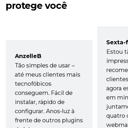
protege você
Sexta-f
Estou t
AnzelleB
impres
Tão simples de usar –
recome
até meus clientes mais
cliente
tecnofóbicos
agora e
conseguem. Fácil de
em minh
instalar, rápido de
juntam
configurar. Anos-luz à
quatro 
frente de outros plugins
webmas