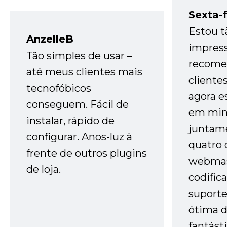
Sexta-f
Estou t
AnzelleB
impres
Tão simples de usar –
recome
até meus clientes mais
cliente
tecnofóbicos
agora e
conseguem. Fácil de
em minh
instalar, rápido de
juntam
configurar. Anos-luz à
quatro 
frente de outros plugins
webmas
de loja.
codific
suporte 
ótima 
fantást