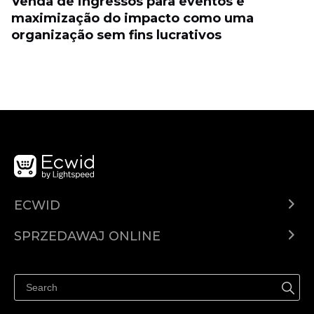
Venda de ingressos para eventos e
maximização do impacto como uma
organização sem fins lucrativos
ECWID
Ecwid.com
SPRZEDAWAJ ONLINE
Cena
Sprzedawaj gdziekolwiek
Centrum pomocy
Sprzedawaj na Facebooku
Sprzedawaj na Instagramie