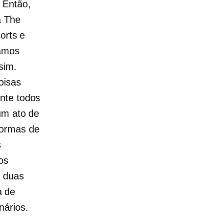
 Então,
a The
orts e
íamos
sim.
oisas
nte todos
um ato de
formas de
s
os
e duas
a de
nários.