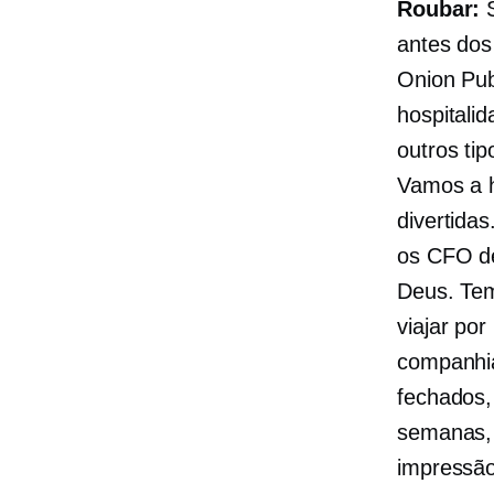
Roubar:
S
antes dos
Onion Pub
hospitali
outros ti
Vamos a h
divertida
os CFO de
Deus. Tem
viajar po
companhia
fechados,
semanas,
impressão