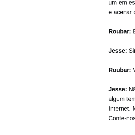
um
em es
e acenar 
Roubar:
É
Jesse:
Si
Roubar:
V
Jesse:
Nã
algum te
Internet.
Conte-nos