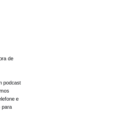
ora de
m podcast
amos
elefone e
 para