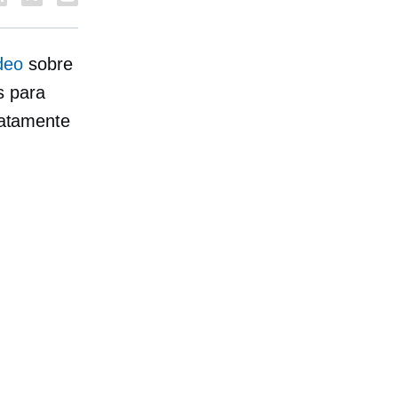
deo
sobre
s para
atamente