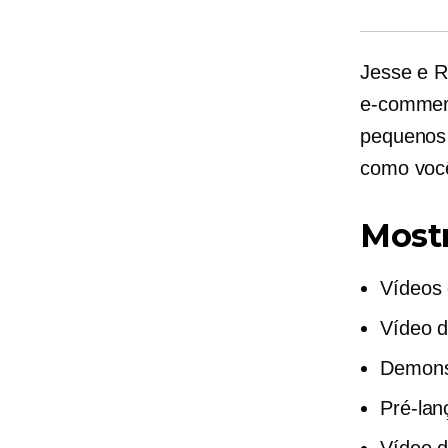
Jesse e 
e-commer
pequenos
como você
Mostr
Vídeos
Vídeo d
Demons
Pré-la
Vídeo 