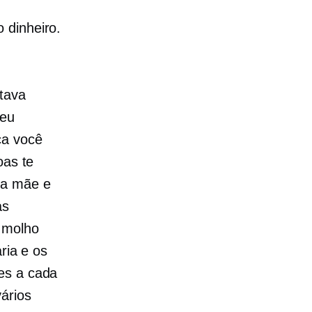
 dinheiro.
tava
 eu
ca você
oas te
 a mãe e
as
 molho
ria e os
es a cada
ários