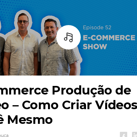
Ouça
mmerce
Produção de
o – Como Criar Vídeo
ê Mesmo
ouça