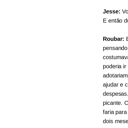
Jesse:
Vo
E então d
Roubar:
E
pensando,
costumava
poderia i
adotariam
ajudar e 
despesas.
picante. C
faria par
dois mese