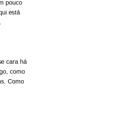
um pouco
qui está
.
e cara há
ego, como
rns. Como