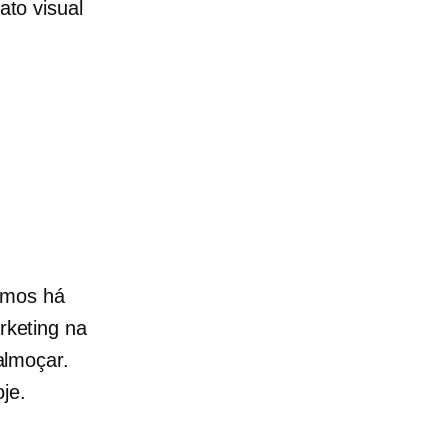
to visual
emos há
keting na
almoçar.
je.