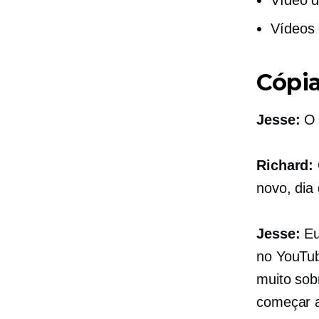
Vídeos 
Cópi
Jesse:
O 
Richard:
novo, dia
Jesse:
Eu
no YouTub
muito sob
começar a