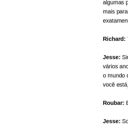
algumas p
mais para
exatament
Richard:
Jesse:
Si
vários an
o mundo d
você está
Roubar:
E
Jesse:
So