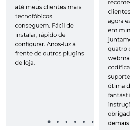
recome
até meus clientes mais
cliente
tecnofóbicos
agora e
conseguem. Fácil de
em minh
instalar, rápido de
juntam
configurar. Anos-luz à
quatro 
frente de outros plugins
webmas
de loja.
codific
suporte 
ótima 
fantást
instruç
obrigad
demais