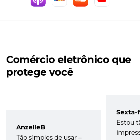
Comércio eletrônico que
protege você
Sexta-f
Estou t
AnzelleB
impres
Tão simples de usar –