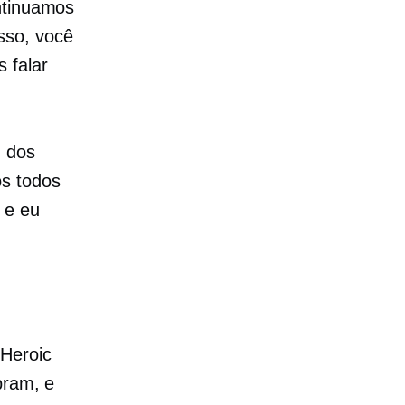
ntinuamos
sso, você
 falar
m dos
os todos
 e eu
Heroic
bram, e