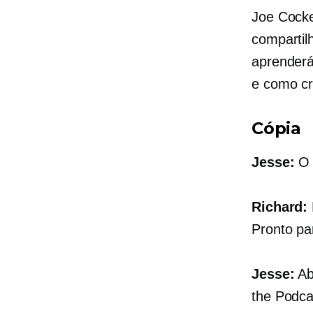
Joe Cocke
compartil
aprenderá
e como cr
Cópia
Jesse:
O 
Richard:
Pronto pa
Jesse:
Ab
the Podca