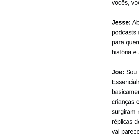
vocês, vo
Jesse:
Ab
podcasts 
para quem
história e
Joe:
Sou 
Essencial
basicamen
crianças 
surgiram 
réplicas 
vai parec