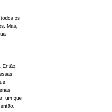
 todos os
os. Mas,
sua
. Então,
 essas
que
uenas
ar, um que
 então.