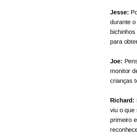
Jesse:
Po
durante o
bichinhos 
para obte
Joe:
Pens
monitor d
crianças 
Richard:
viu o que
primeiro 
reconhece