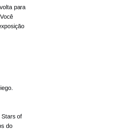
volta para
 Você
exposição
iego.
 Stars of
os do