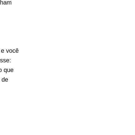
inham
 e você
isse:
o que
 de