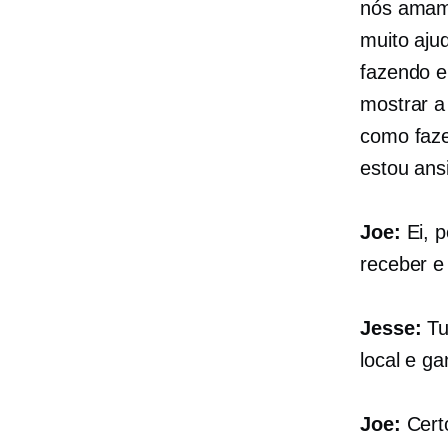
nós amamo
muito aju
fazendo e
mostrar a
como faze
estou ans
Joe:
Ei, 
receber e
Jesse:
Tu
local e g
Joe:
Certo