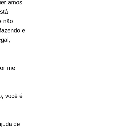
ueríamos
stá
e não
fazendo e
gal,
por me
o, você é
ajuda de