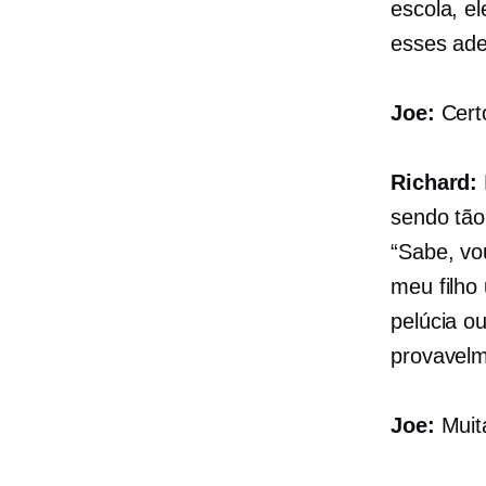
escola, e
esses ade
Joe:
Cert
Richard:
sendo tão
“Sabe, vo
meu filho
pelúcia o
provavelm
Joe:
Muita