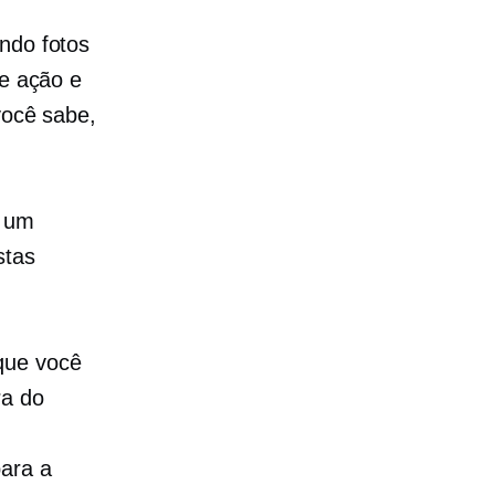
ando fotos
de ação e
você sabe,
m um
stas
que você
ra do
para a