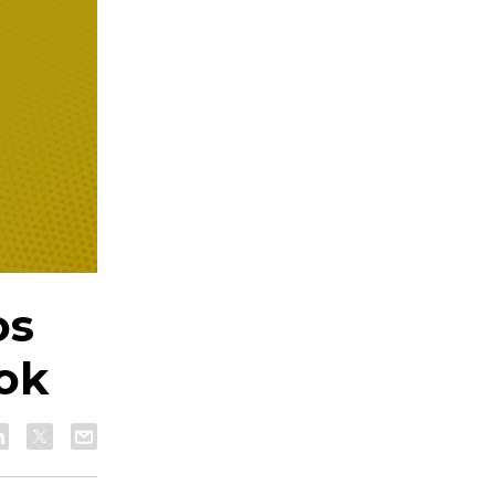
os
ok