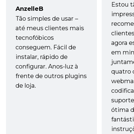
Estou t
AnzelleB
impres
Tão simples de usar –
recome
até meus clientes mais
cliente
tecnofóbicos
agora e
conseguem. Fácil de
em minh
instalar, rápido de
juntam
configurar. Anos-luz à
quatro 
frente de outros plugins
webmas
de loja.
codific
suporte 
ótima 
fantást
instruç