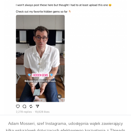
Adam Mosseri, szef Instagrama, udostępnia wątek zawierający
kilka wskazówek dotyczących efektywnego korzystania z Threads