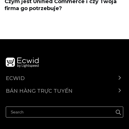
Czym jest Unified Commerce i czy Twoja
firma go potrzebuje?
ECWID
Ecwid.com
BÁN HÀNG TRỰC TUYẾN
Trung tâm trợ giúp
Bán ở bất cứ đâu
Quảng bá ở bất cứ đâu
Kiểm soát mọi thứ