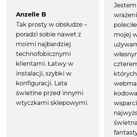
Jestem
Anzelle B
wrażeni
Tak prosty w obsłudze –
polecił
poradzi sobie nawet z
mojej w
moimi najbardziej
używam
technofobicznymi
własnym
klientami. Łatwy w
czterem
instalacji, szybki w
których
konfiguracji. Lata
webmas
świetlne przed innymi
kodowa
wtyczkami sklepowymi.
wsparci
najwyż
świetn
fantast