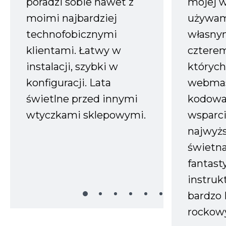
poradzi sobie nawet z
mojej w
moimi najbardziej
używam
technofobicznymi
własnym
klientami. Łatwy w
czterem
instalacji, szybki w
których
konfiguracji. Lata
webmas
świetlne przed innymi
kodowa
wtyczkami sklepowymi.
wsparci
najwyż
świetn
fantast
instruk
bardzo 
rockow