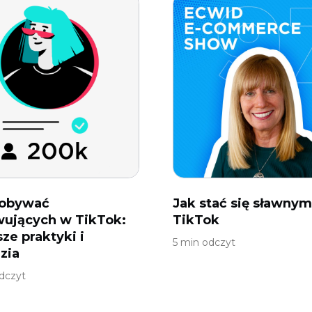
dobywać
Jak stać się sławnym
ujących w TikTok:
TikTok
sze praktyki i
5 min odczyt
zia
dczyt