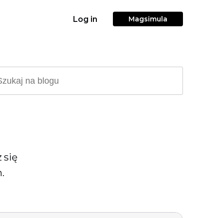
Log in
Magsimula
 się
.