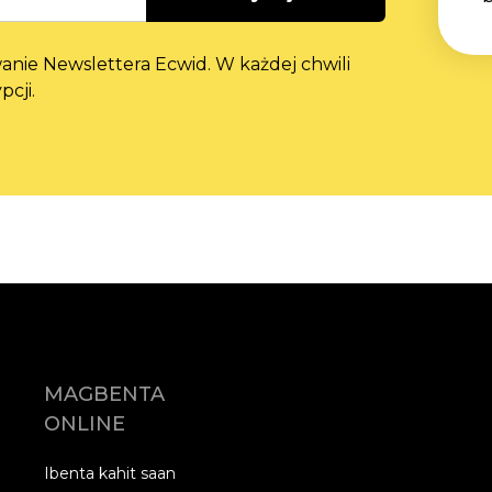
ie Newslettera Ecwid. W każdej chwili
cji.
MAGBENTA
ONLINE
Ibenta kahit saan