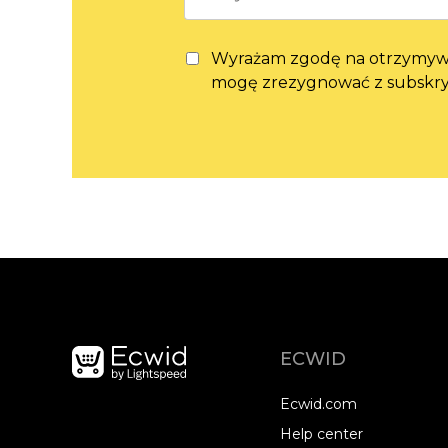
Wyrażam zgodę na otrzymywan
mogę zrezygnować z subskryp
ECWID
Ecwid.com
Help center