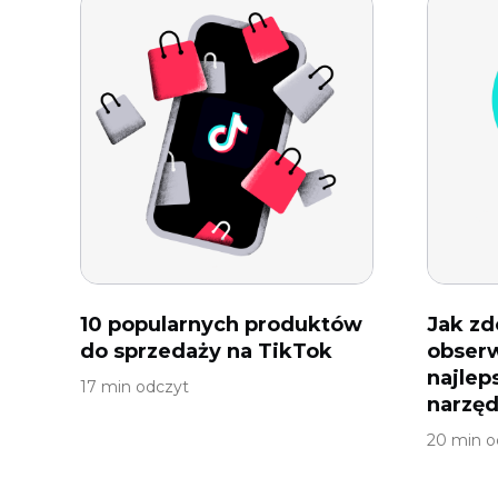
10 popularnych produktów
Jak z
do sprzedaży na TikTok
obserw
najlep
17 min odczyt
narzęd
20 min o