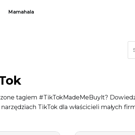
Mamahala
kTok
naczone tagiem #TikTokMadeMeBuyIt? Dowiedz
narzędziach TikTok dla właścicieli małych firm