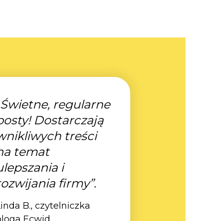
„Świetne, regularne
posty! Dostarczają
wnikliwych treści
na temat
ulepszania i
rozwijania firmy”.
inda B., czytelniczka
bloga Ecwid