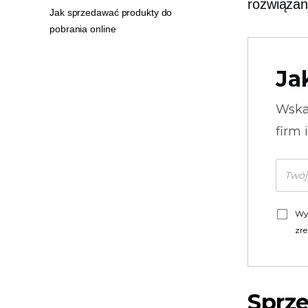
rozwiązan
Jak sprzedawać produkty do
pobrania online
Ja
Wska
firm 
Wy
zre
Sprz