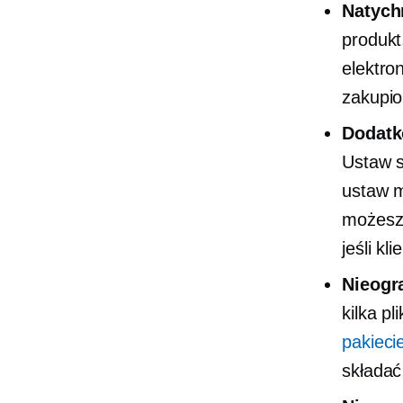
Natych
produkt
elektro
zakupio
Dodatk
Ustaw
ustaw m
możesz 
jeśli kl
Nieogr
kilka p
pakieci
składać