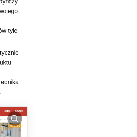
edynczy
Twojego
ów tyle
tycznie
uktu
rednika
.