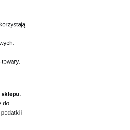
korzystają
owych.
-towary.
 sklepu
.
y do
podatki i