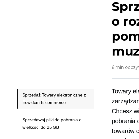
Sprz
o ro
pomo
muz
6 min odczy
Towary el
Sprzedaż Towary elektroniczne z
zarządzan
Ecwidem E-commerce
Chcesz wi
Sprzedawaj pliki do pobrania o
pobrania 
wielkości do 25 GB
towarów c