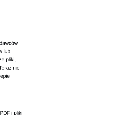
zedawców
w lub
 pliki,
Teraz nie
lepie
 PDF i pliki