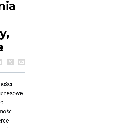
nia
y,
e
ności
biznesowe.
do
lność
rce