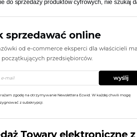
ie do sprzedaży produktów cyfrowych, nie szukaj da
k sprzedawać online
zówki od
e-commerce
eksperci dla właścicieli m
i początkujących przedsiębiorców.
wyślij
rażam zgodę na otrzymywanie Newslettera Ecwid. W każdej chwili mogę
zygnować z subskrypcji.
edaż
Towary elektroniczne
z