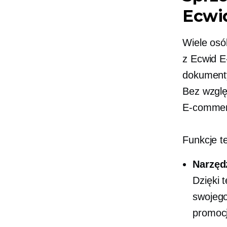
Ecw
Wiele osó
z Ecwid
E
dokumenty
Bez wzglę
E-comme
Funkcje t
Narzęd
Dzięki 
swojego
promocj