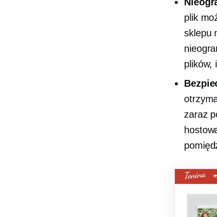
Nieogr
plik mo
sklepu 
nieogra
plików,
Bezpiec
otrzyma
zaraz p
hostow
pomiędz