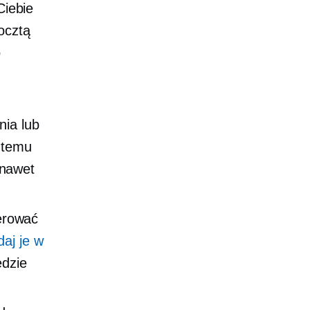
Ciebie
ocztą
o
nia lub
 temu
 nawet
erować
daj je w
ędzie