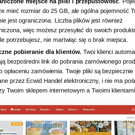
aniczone miejsce na pliki i przepustowość
. Poj
że mieć rozmiar do 25 GB, ale ogólna pojemność 
nie jest ograniczona. Liczba plików jest również
niczona, więc możesz przesyłać do swoich produkt
 ile potrzebujesz, nie martwiąc się o brak miejsca.
zne pobieranie dla klientów.
Twoi klienci automa
ją bezpośredni link do pobrania zamówionego prod
o opłaceniu zamówienia. Twoje pliki są bezpiecznie
ane przez Ecwid
Handel elektroniczny,
i nie ma poś
y Twoim sklepem internetowym a Twoimi klientami