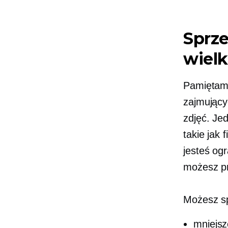
Sprze
wielk
Pamiętamy
zajmując
zdjęć. Je
takie jak
jesteś og
możesz pr
Możesz sp
mniejsz