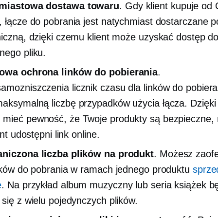
miastowa dostawa towaru
. Gdy klient kupuje od 
, łącze do pobrania jest natychmiast dostarczane p
niczną, dzięki czemu klient może uzyskać dostęp d
nego pliku.
owa ochrona linków do pobierania
.
samozniszczenia
licznik czasu dla linków do pobiera
aksymalną liczbę przypadków użycia łącza. Dzięki
mieć pewność, że Twoje produkty są bezpieczne,
ient udostępni link online.
aniczona liczba plików na produkt
. Możesz zaof
lików do pobrania w ramach jednego produktu
sprze
e
. Na przykład album muzyczny lub seria książek b
 się z wielu pojedynczych plików.