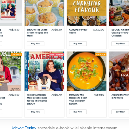
Uchwyt Teniny
sprzedaje
e-booki
w jej sklepie internetowym.