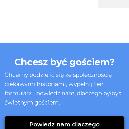
Chcesz być gościem?
Chcemy podzielić się ze społecznością
ciekawymi historiami, wypełnij ten
formularz i powiedz nam, dlaczego byłbyś
świetnym gościem.
Powiedz nam dlaczego