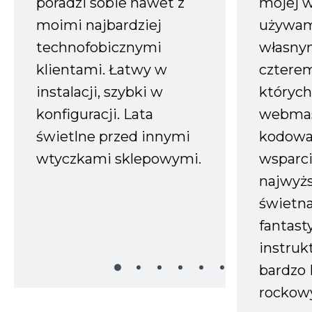
poradzi sobie nawet z
mojej w
moimi najbardziej
używam
technofobicznymi
własnym
klientami. Łatwy w
czterem
instalacji, szybki w
których
konfiguracji. Lata
webmas
świetlne przed innymi
kodowa
wtyczkami sklepowymi.
wsparci
najwyż
świetn
fantast
instruk
bardzo 
rockow