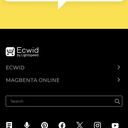
ECWID
Ecwid.com
MAGBENTA ONLINE
Help center
Ibenta kahit saan
Ibenta sa Facebook