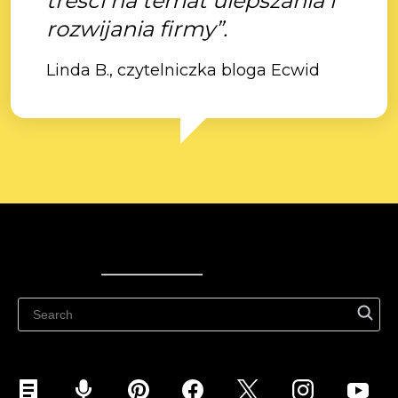
treści na temat ulepszania i
rozwijania firmy”.
Linda B., czytelniczka bloga Ecwid
Ecwid
Ecwid
Ecwidi ajaveeb
Abikeskus