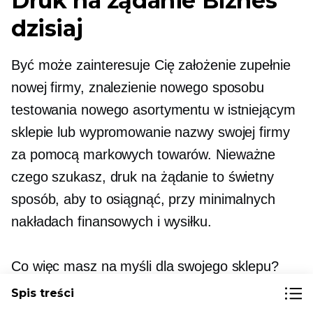
Druk na żądanie
Biznes
dzisiaj
Być może zainteresuje Cię założenie zupełnie
nowej firmy, znalezienie nowego sposobu
testowania nowego asortymentu w istniejącym
sklepie lub wypromowanie nazwy swojej firmy
za pomocą markowych towarów. Nieważne
czego szukasz,
druk na żądanie
to świetny
sposób, aby to osiągnąć, przy minimalnych
nakładach finansowych i wysiłku.
Co więc masz na myśli dla swojego sklepu?
Może chcesz dostosować
druk na żądanie
Spis treści
biżuteria? Rzucać poduszkami z