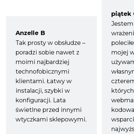
piątek
Jestem
Anzelle B
wrażeni
Tak prosty w obsłudze –
polecił
poradzi sobie nawet z
mojej w
moimi najbardziej
używam
technofobicznymi
własnym
klientami. Łatwy w
czterem
instalacji, szybki w
których
konfiguracji. Lata
webmas
świetlne przed innymi
kodowa
wtyczkami sklepowymi.
wsparci
najwyż