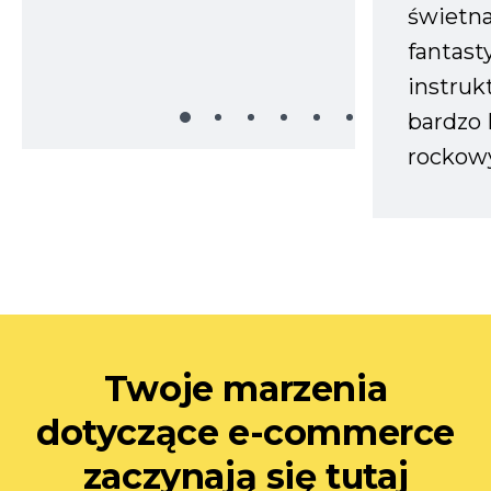
świetn
fantast
instruk
bardzo 
rockow
Twoje marzenia
dotyczące e-commerce
zaczynają się tutaj