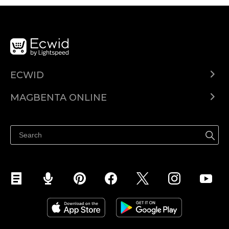
ECWID
Ecwid.com
MAGBENTA ONLINE
Help center
Ibenta kahit saan
Ibenta sa Facebook