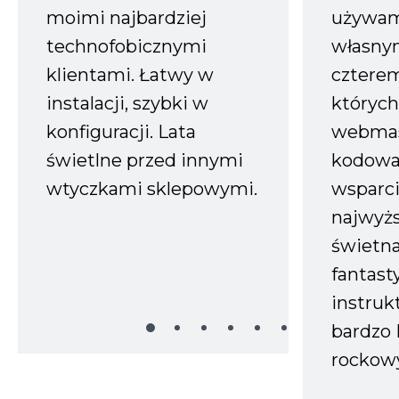
moimi najbardziej
używam
technofobicznymi
własnym
klientami. Łatwy w
czterem
instalacji, szybki w
których
konfiguracji. Lata
webmas
świetlne przed innymi
kodowa
wtyczkami sklepowymi.
wsparci
najwyż
świetn
fantast
instruk
bardzo 
rockow