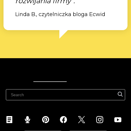
rozwijania firmy”.
Linda B., czytelniczka bloga Ecwid
Ecwid
Ecwid
Ecwidi ajaveeb
Abikeskus