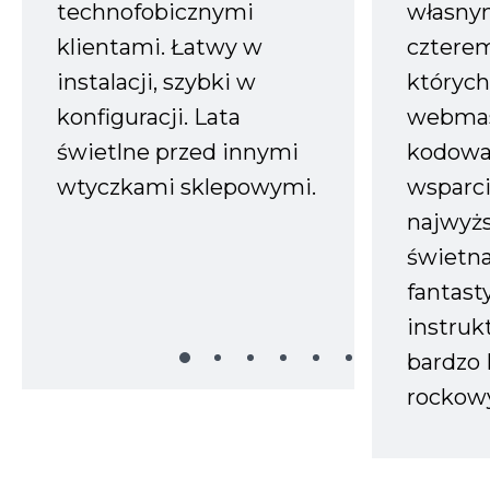
technofobicznymi
własnym
klientami. Łatwy w
czterem
instalacji, szybki w
których
konfiguracji. Lata
webmas
świetlne przed innymi
kodowa
wtyczkami sklepowymi.
wsparci
najwyż
świetn
fantast
instruk
bardzo 
rockow