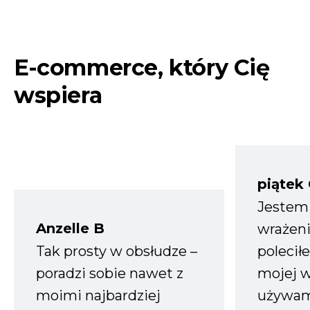
E-commerce, który Cię
wspiera
piątek
Jestem
Anzelle B
wrażeni
Tak prosty w obsłudze –
polecił
poradzi sobie nawet z
mojej w
moimi najbardziej
używam