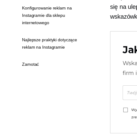
się na ule
Konfigurowanie reklam na
Instagramie dla sklepu
wskazów
internetowego
Najlepsze praktyki dotyczące
Ja
reklam na Instagramie
Wska
Zamotać
firm 
Wy
zre