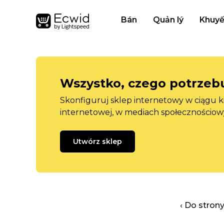
Bán
Quản lý
Khuyế
Wszystko, czego potrzebu
Skonfiguruj sklep internetowy w ciągu k
internetowej, w mediach społecznościow
Utwórz sklep
‹ Do stron