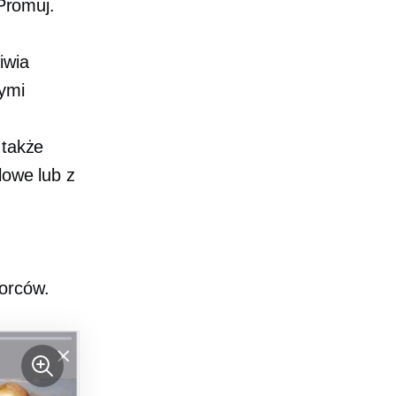
 Promuj.
iwia
ymi
 także
lowe lub z
iorców.