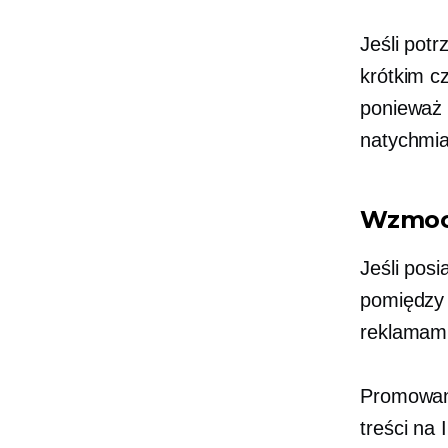
Jeśli pot
krótkim c
ponieważ 
natychmia
Wzmocn
Jeśli pos
pomiędzy 
reklamami
Promowane
treści na