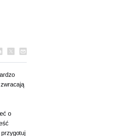
bardzo
 zwracają
eć o
ieść
 przygotuj