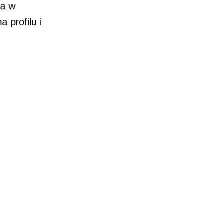
ma w
 profilu i