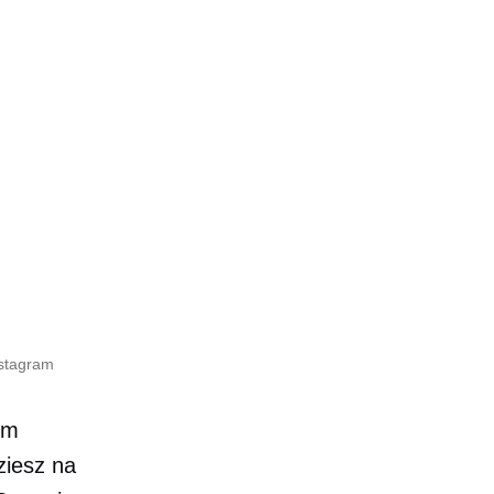
nstagram
em
ziesz na