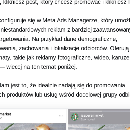
l, klikniesz post, który chcesz promować i klikniesz
onfiguruje się w Meta Ads Managerze, który umożl
 niestandardowych reklam z bardziej zaawansowan
argetowania. Na przykład dane demograficzne,
owania, zachowania i lokalizacje odbiorców. Oferują
aty, takie jak reklamy fotograficzne, wideo, karuze
 — więcej na ten temat poniżej.
lam jest to, że idealnie nadają się do promowania
ch produktów lub usług wśród docelowej grupy odb