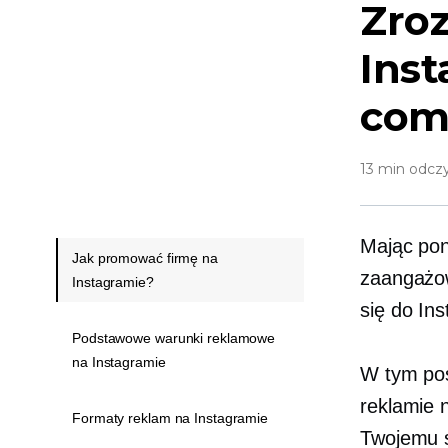
Zro
Inst
com
13 min odcz
Mając pon
Jak promować firmę na
zaangażow
Instagramie?
się do In
Podstawowe warunki reklamowe
na Instagramie
W tym poś
reklamie 
Formaty reklam na Instagramie
Twojemu s