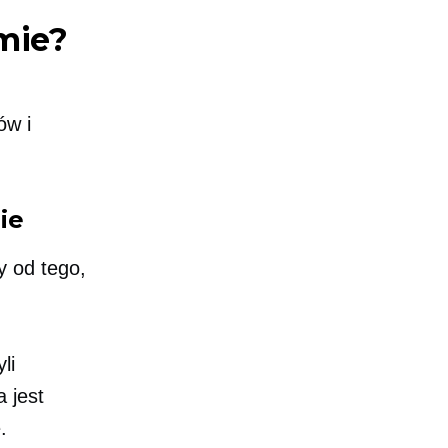
mie?
ów i
ie
y od tego,
li
 jest
.