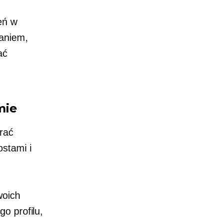
eń w
zaniem,
ać
mie
rać
stami i
woich
o profilu,