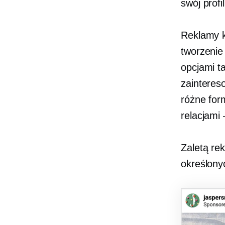
swój profi
Reklamy k
tworzenie
opcjami t
zainteres
różne form
relacjami
Zaletą rek
określony