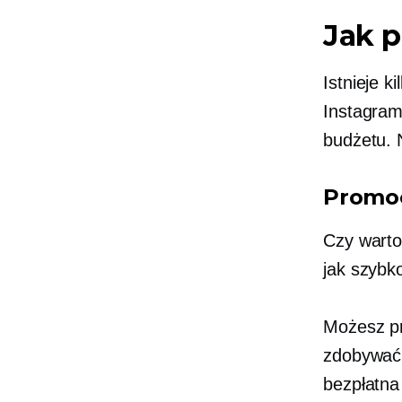
Jak 
Istnieje 
Instagram
budżetu. 
Promoc
Czy warto
jak szybk
Możesz pr
zdobywać 
bezpłatna