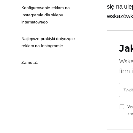
się na ule
Konfigurowanie reklam na
Instagramie dla sklepu
wskazów
internetowego
Najlepsze praktyki dotyczące
Ja
reklam na Instagramie
Wska
Zamotać
firm 
Wy
zre