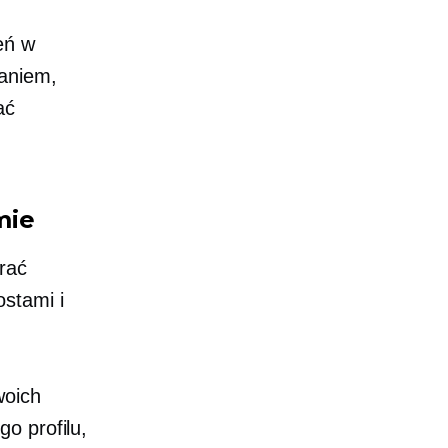
eń w
zaniem,
ać
mie
rać
stami i
woich
o profilu,