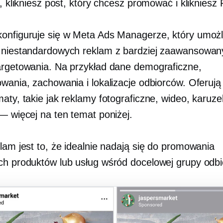
l, klikniesz post, który chcesz promować i klikniesz
onfiguruje się w Meta Ads Managerze, który umożl
 niestandardowych reklam z bardziej zaawansowan
argetowania. Na przykład dane demograficzne,
owania, zachowania i lokalizacje odbiorców. Oferują
aty, takie jak reklamy fotograficzne, wideo, karuze
 — więcej na ten temat poniżej.
lam jest to, że idealnie nadają się do promowania
ch produktów lub usług wśród docelowej grupy odb