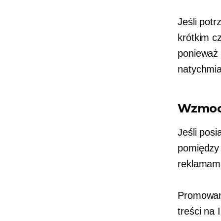
Jeśli pot
krótkim c
ponieważ 
natychmia
Wzmocn
Jeśli pos
pomiędzy 
reklamami
Promowane
treści na