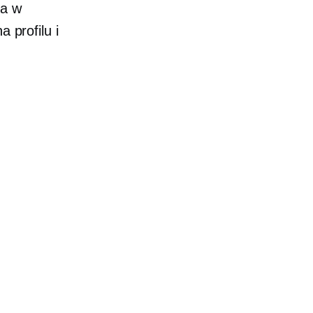
ma w
 profilu i