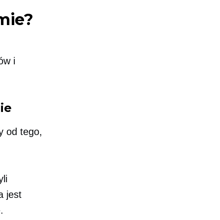
mie?
ów i
ie
y od tego,
li
 jest
.