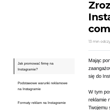
Zro
Inst
com
13 min odcz
Mając pon
Jak promować firmę na
zaangażow
Instagramie?
się do In
Podstawowe warunki reklamowe
na Instagramie
W tym poś
reklamie 
Formaty reklam na Instagramie
Twojemu s