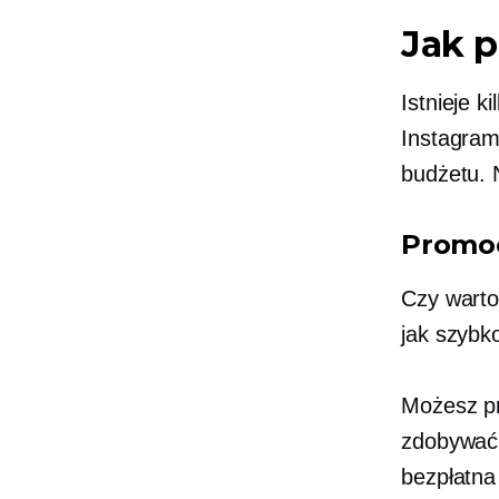
Jak 
Istnieje 
Instagram
budżetu. 
Promoc
Czy warto
jak szybk
Możesz pr
zdobywać 
bezpłatna