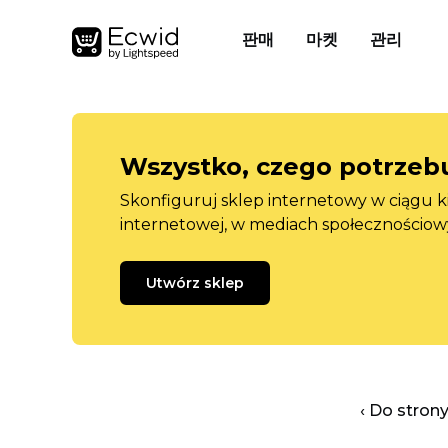
판매
마켓
관리
Wszystko, czego potrzebu
Skonfiguruj sklep internetowy w ciągu k
internetowej, w mediach społecznościow
Utwórz sklep
‹ Do stron