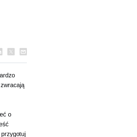
bardzo
 zwracają
eć o
ieść
 przygotuj