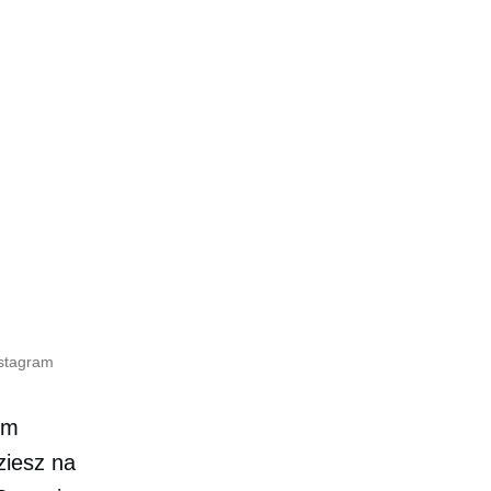
nstagram
em
ziesz na