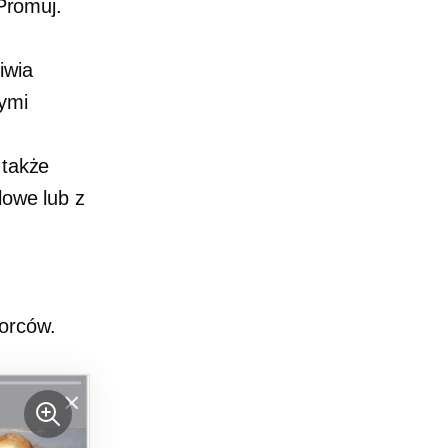
 Promuj.
iwia
ymi
 także
lowe lub z
iorców.