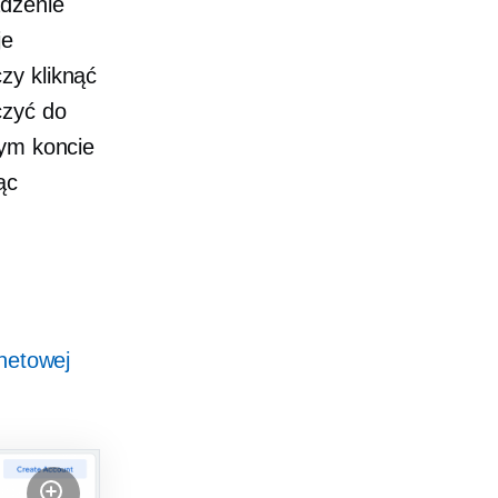
adzenie
je
zy kliknąć
czyć do
nym koncie
ąc
rnetowej