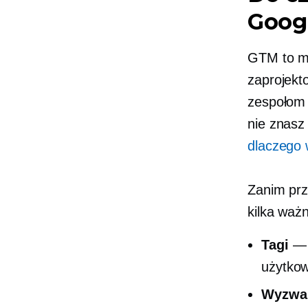
Goog
GTM to m
zaprojekt
zespołom 
nie znas
dlaczego 
Zanim prz
kilka waż
Tagi
— K
użytkow
Wyzwa