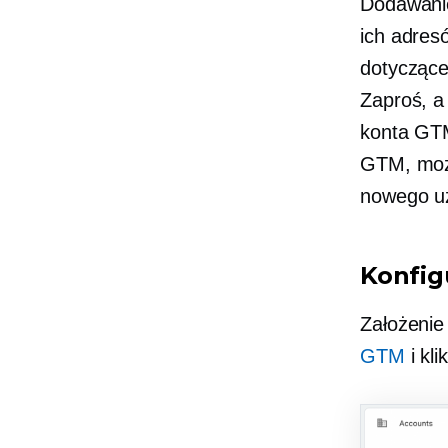
Dodawanie
ich adres
dotyczące
Zaproś, a
konta GTM
GTM, może
nowego u
Konfig
Założenie
GTM
i kl