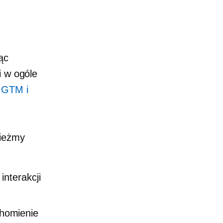
ąc
i w ogóle
 GTM i
wieżmy
nterakcji
homienie