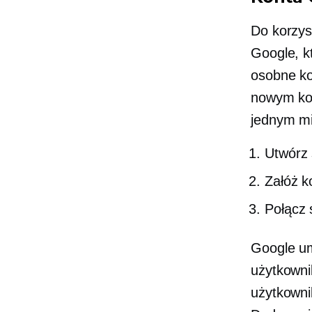
Do korzys
Google, k
osobne ko
nowym ko
jednym mi
Utwórz 
Załóż 
Połącz
Google um
użytkowni
użytkowni