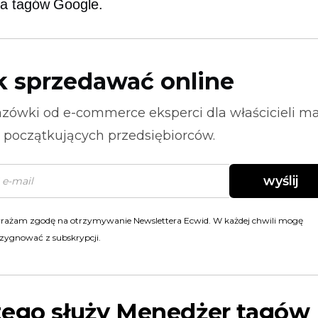
a tagów Google.
k sprzedawać online
zówki od
e-commerce
eksperci dla właścicieli m
i początkujących przedsiębiorców.
wyślij
rażam zgodę na otrzymywanie Newslettera Ecwid. W każdej chwili mogę
zygnować z subskrypcji.
zego służy Menedżer tagów