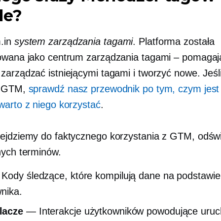
le?
.in
system zarządzania tagami
. Platforma została
owana jako centrum zarządzania tagami – pomagaj
zarządzać istniejącymi tagami i tworzyć nowe. Jeśl
z GTM,
sprawdź nasz przewodnik po tym, czym jest
warto z niego korzystać
.
ejdziemy do faktycznego korzystania z GTM, odś
nych terminów.
ody śledzące, które kompilują dane na podstawie i
nika.
lacze
— Interakcje użytkowników powodujące uruc