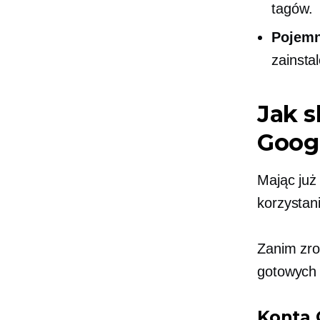
tagów.
Pojemn
zainsta
Jak 
Goog
Mając już
korzystani
Zanim zro
gotowych 
Konta 