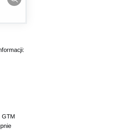
formacji:
ta GTM
ępnie