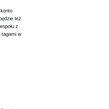
 konto
będzie też
espołu z
 tagami w