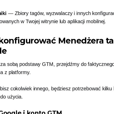
iki
— Zbiory tagów, wyzwalaczy i innych konfigurac
lowanych w Twojej witrynie lub aplikacji mobilnej.
skonfigurować Menedżera t
le
 za sobą podstawy GTM, przejdźmy do faktyczneg
a z platformy.
bisz cokolwiek innego, będziesz potrzebować kilku 
do użycia.
Google i konto GTM