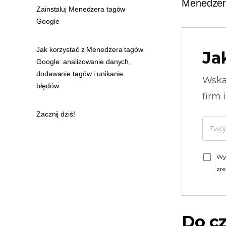
Menedżer
Zainstaluj Menedżera tagów
Google
Jak korzystać z Menedżera tagów
Ja
Google: analizowanie danych,
dodawanie tagów i unikanie
Wska
błędów
firm 
Zacznij dziś!
Wy
zre
Do c