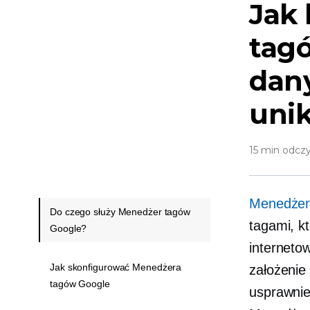
Jak 
tag
dan
uni
15 min odcz
Menedżer
Do czego służy Menedżer tagów
tagami, k
Google?
interneto
Jak skonfigurować Menedżera
założenie 
tagów Google
usprawnie