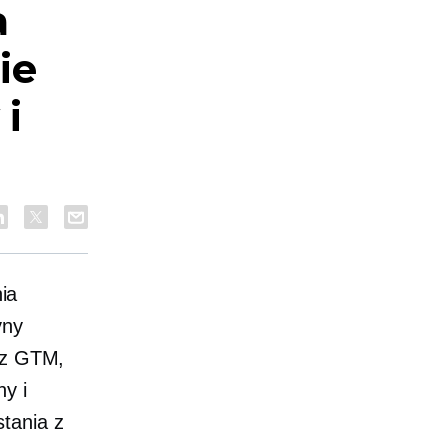
a
ie
i
ia
yny
z z GTM,
ny i
tania z