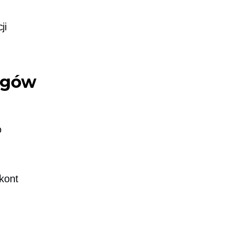
ji
agów
o
kont