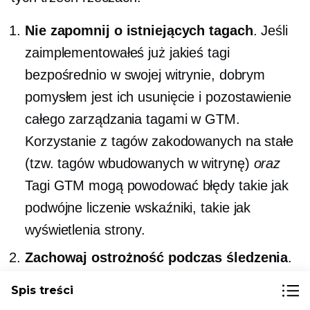
Nie zapomnij o istniejących tagach
. Jeśli
zaimplementowałeś już jakieś tagi
bezpośrednio w swojej witrynie, dobrym
pomysłem jest ich usunięcie i pozostawienie
całego zarządzania tagami w GTM.
Korzystanie z tagów zakodowanych na stałe
(tzw. tagów wbudowanych w witrynę)
oraz
Tagi GTM mogą powodować błędy takie jak
podwójne liczenie
wskaźniki, takie jak
wyświetlenia strony.
Zachowaj ostrożność podczas śledzenia
.
Zbyt wiele tagów może spowolnić Twoją
Spis treści
witrynę — więc jeśli możesz uzyskać te