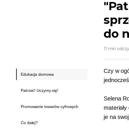
"Pat
spr
do 
11 min odczy
Czy w ogó
Edukacja domowa
jednocześ
Patrzeć! Uczymy się!
Selena Ro
Promowanie towarów cyfrowych
materiały
je na swoj
Co dalej?