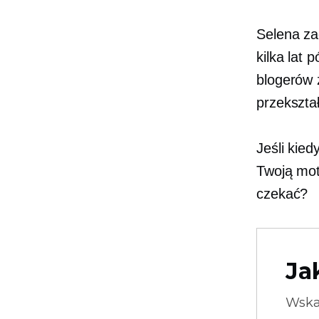
Selena za
kilka lat 
blogerów 
przekszta
Jeśli kied
Twoją mo
czekać?
Ja
Wska