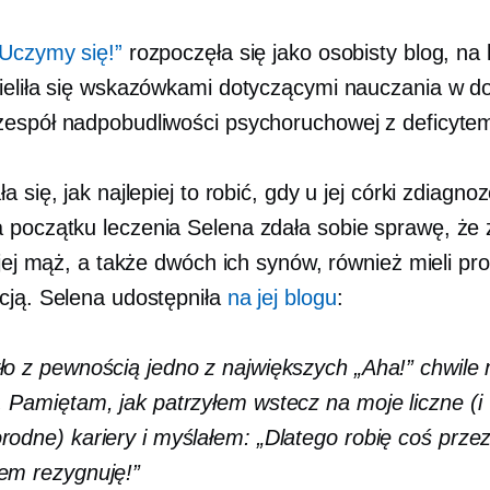
 Uczymy się!”
rozpoczęła się jako osobisty blog, na
ieliła się wskazówkami dotyczącymi nauczania w d
espół nadpobudliwości psychoruchowej z deficytem
a się, jak najlepiej to robić, gdy u jej córki zdiagn
początku leczenia Selena zdała sobie sprawę, że
 jej mąż, a także dwóch ich synów, również mieli pr
cją. Selena udostępniła
na jej blogu
:
ło z pewnością jedno z największych „Aha!” chwile
. Pamiętam, jak patrzyłem wstecz na moje liczne (i
rodne) kariery i myślałem: „Dlatego robię coś przez
em rezygnuję!”