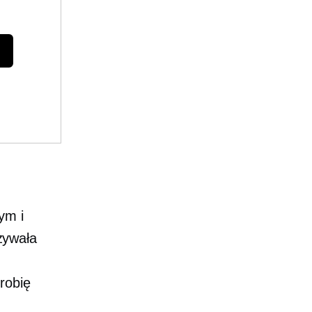
ym i
żywała
robię