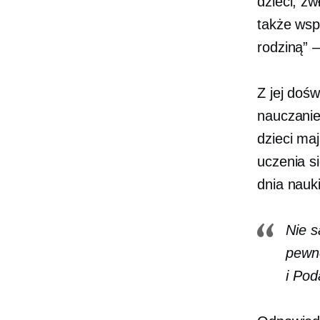
dzieci, z
także wsp
rodziną” –
Z jej doś
nauczanie
dzieci ma
uczenia s
dnia nauk
Nie s
pewn
i
Pod