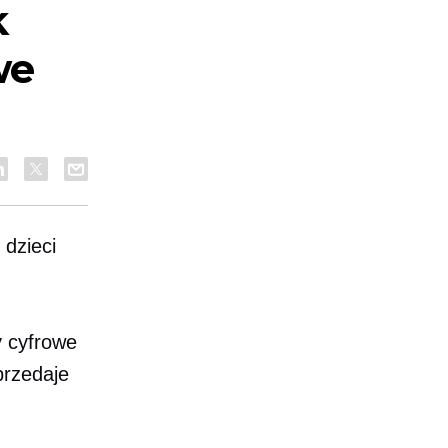
k
we
dzieci
y cyfrowe
przedaje