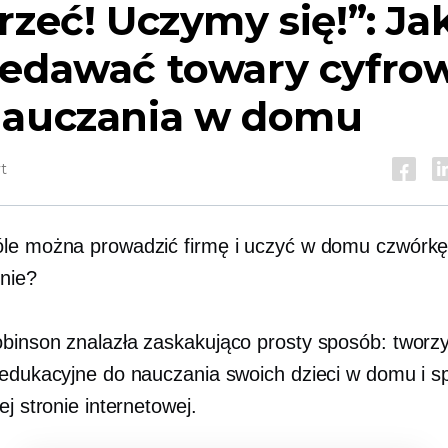
rzeć! Uczymy się!”: Ja
zedawać towary cyfro
nauczania w domu
t
le można prowadzić firmę i uczyć w domu czwórkę 
nie?
binson znalazła zaskakująco prosty sposób: tworz
 edukacyjne do nauczania swoich dzieci w domu i s
ej stronie internetowej.