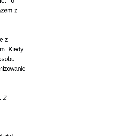
ne. To
razem z
e z
em. Kiedy
posobu
anizowanie
. Z