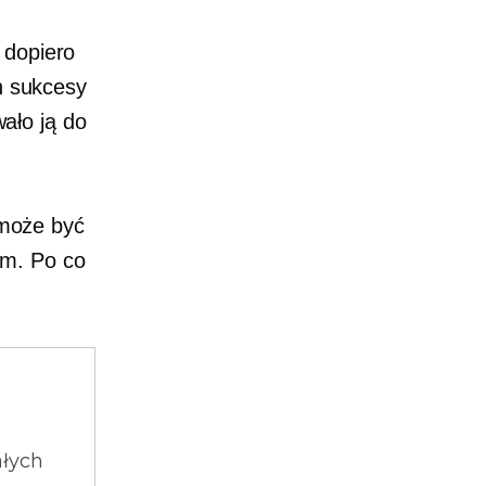
 dopiero
ch sukcesy
ało ją do
t może być
m. Po co
ałych