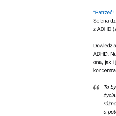
"Patrzeć!
Selena dz
z ADHD (z
Dowiedział
ADHD. Na 
ona, jak i
koncentra
To by
życia
różno
a pot