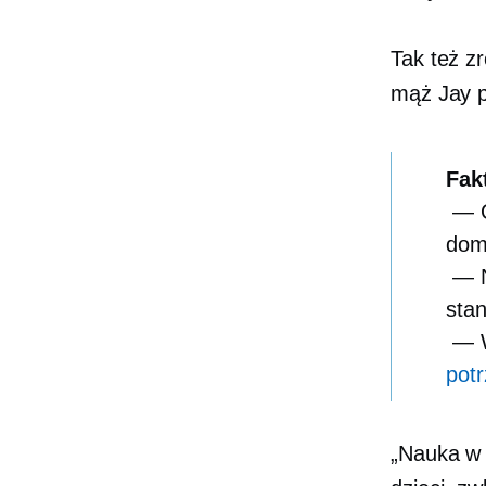
Tak też zr
mąż Jay p
Fak
— Ob
dom
— N
stan
— W
potr
„Nauka w 