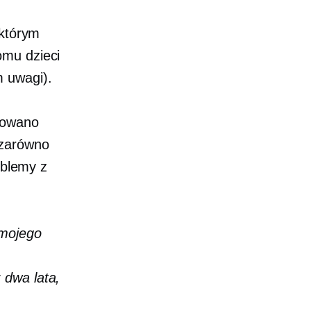
 którym
omu dzieci
 uwagi).
ozowano
 zarówno
oblemy z
 mojego
 dwa lata,