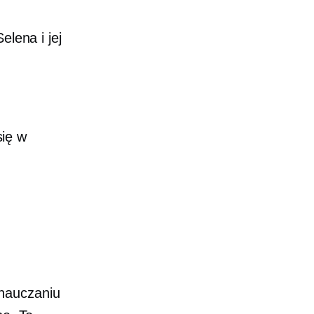
elena i jej
się w
nauczaniu