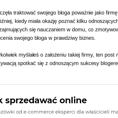
częła traktować swojego bloga poważnie jako firmę
później, kiedy miała okazję poznać kilku odnoszący
zajmujących się nauczaniem w domu, co zmotywow
łcenia swojego bloga w prawdziwy biznes.
ykolwiek myślałeś o założeniu takiej firmy, ten pos
tywacją
spotkać się
z odnoszącym sukcesy blogere
k sprzedawać online
zówki od
e-commerce
eksperci dla właścicieli m