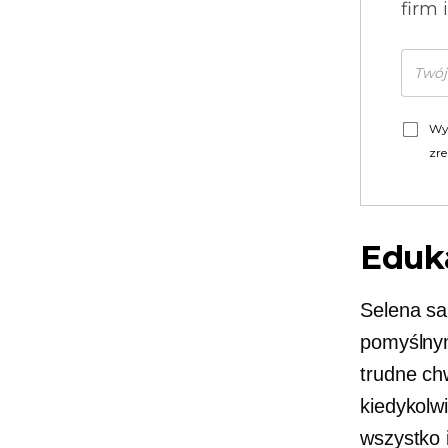
firm 
Wy
zre
Eduk
Selena sa
pomyślny
trudne chw
kiedykolw
wszystko 