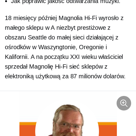
Jak poprawić jakość odtwarzania muzyki.
18 miesięcy później Magnolia
Hi-Fi
wyrosło z
małego sklepu w A
niezbyt prestiżowe
z
obszaru Seattle do małej sieci działającej z
ośrodków w Waszyngtonie, Oregonie i
Kalifornii. A na początku XXI wieku właściciel
sprzedał Magnolię
Hi-Fi
sieć sklepów z
elektroniką użytkową za 87 milionów dolarów.